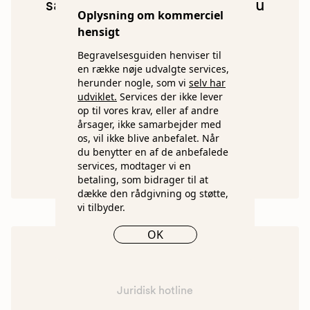
særligt opmærksom på så du
Oplysning om kommerciel
undgår prisfælder. Du kan
hensigt
også læse mere her, før du
Begravelsesguiden henviser til
en række nøje udvalgte services,
ringer.
herunder nogle, som vi
selv har
udviklet.
Services der ikke lever
op til vores krav, eller af andre
årsager, ikke samarbejder med
Læs mere
os, vil ikke blive anbefalet. Når
du benytter en af de anbefalede
services, modtager vi en
betaling, som bidrager til at
dække den rådgivning og støtte,
vi tilbyder.
OK
Juridisk hotline