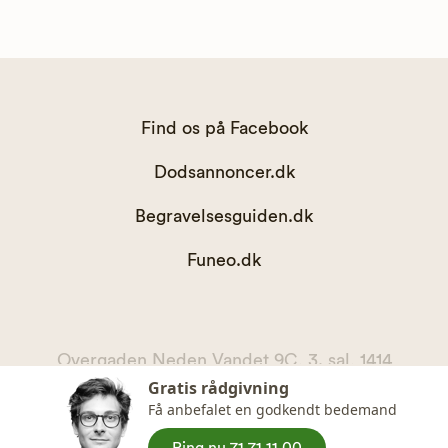
Find os på Facebook
Dodsannoncer.dk
Begravelsesguiden.dk
Funeo.dk
Overgaden Neden Vandet 9C, 3. sal, 1414
Gratis rådgivning
København K
Få anbefalet en godkendt bedemand
kontakt@begravelsesguiden.dk, telefon 71 71 11 00
CVR. 36065567