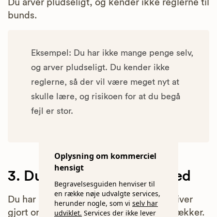
Du arver pludseligt, og kender ikke reglerne til
bunds.
Eksempel: Du har ikke mange penge selv,
og arver pludseligt. Du kender ikke
reglerne, så der vil være meget nyt at
skulle lære, og risikoen for at du begå
fejl er stor.
Oplysning om kommerciel
hensigt
3. Du har brug for sikkerhed
Begravelsesguiden henviser til
en række nøje udvalgte services,
Du har brug for en garanti for at boet bliver
herunder nogle, som vi
selv har
gjort ordenligt op, og at en forsikring dækker.
udviklet.
Services der ikke lever