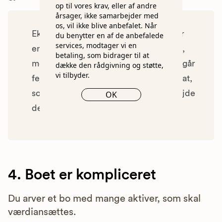
op til vores krav, eller af andre
årsager, ikke samarbejder med
os, vil ikke blive anbefalet. Når
Eksempel: Der er flere arvinge som er
du benytter en af de anbefalede
services, modtager vi en
enige om hvordan arven skal fordeles,
betaling, som bidrager til at
men fordi I hæfter solidarisk hvis I begår
dække den rådgivning og støtte,
vi tilbyder.
fejl, er det bedre at benytte en advokat,
som kan holdes ansvarlig for det arbejde
OK
der udføres.
4. Boet er kompliceret
Du arver et bo med mange aktiver, som skal
værdiansættes.