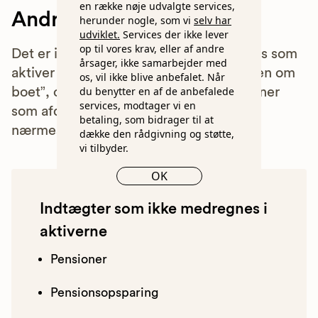
en række nøje udvalgte services,
Andre indtægter
herunder nogle, som vi
selv har
udviklet.
Services der ikke lever
op til vores krav, eller af andre
Det er ikke alle indtægter, der indregnes som
årsager, ikke samarbejder med
aktiver i boet. Nogle indtægter går ”uden om
os, vil ikke blive anbefalet. Når
du benytter en af de anbefalede
boet”, og udbetales direkte til de personer
services, modtager vi en
som afdøde har begunstiget eller de
betaling, som bidrager til at
nærmeste pårørende ifølge arveloven.
dække den rådgivning og støtte,
vi tilbyder.
OK
Indtægter som ikke medregnes i
aktiverne
Pensioner
Pensionsopsparing