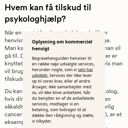
Hvem kan få tilskud til
psykologhjælp?
Når en nærtstående er død, kan du få en
henvisning til en psykolog hos egen læge.
Oplysning om kommerciel
Man kan selv vælge, hvilken psykolog man vil
hensigt
gå til. Dog skal det være en psykolog, der er
Begravelsesguiden henviser til
knyttet til den offentlige sygesikring, hvis man
en række nøje udvalgte services,
herunder nogle, som vi
selv har
vil bruge henvisningen og dermed få
udviklet.
Services der ikke lever
tilskuddet fra sygesikringen.
op til vores krav, eller af andre
årsager, ikke samarbejder med
Du kan også få en henvisning til en psykolog,
os, vil ikke blive anbefalet. Når
du benytter en af de anbefalede
hvis din læge vurderer, at du er ramt af en
services, modtager vi en
såkaldt "invaliderende sygdom". En alvorlig
betaling, som bidrager til at
cancer (med eller uden dødelig udgang), er et
dække den rådgivning og støtte,
vi tilbyder.
eksempel på en såkaldt invaliderende