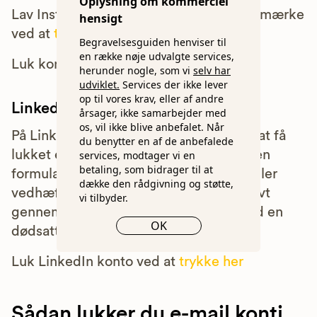
Oplysning om kommerciel
Lav Instagram kontoen om til et mindesmærke
hensigt
ved at
trykke her
Begravelsesguiden henviser til
en række nøje udvalgte services,
Luk kontoen ved at
trykke her
herunder nogle, som vi
selv har
udviklet.
Services der ikke lever
op til vores krav, eller af andre
LinkedIn
årsager, ikke samarbejder med
os, vil ikke blive anbefalet. Når
På LinkedIn skal man også anmode om at få
du benytter en af de anbefalede
lukket en konto. Her skal man udfylde en
services, modtager vi en
betaling, som bidrager til at
formular, hvor man enten skal linke til eller
dække den rådgivning og støtte,
vedhæfte information om dødsfaldet, evt
vi tilbyder.
gennem en skifteretserklæring eller ved en
OK
dødsattest.
Luk LinkedIn konto ved at
trykke her
Sådan lukker du e-mail konti