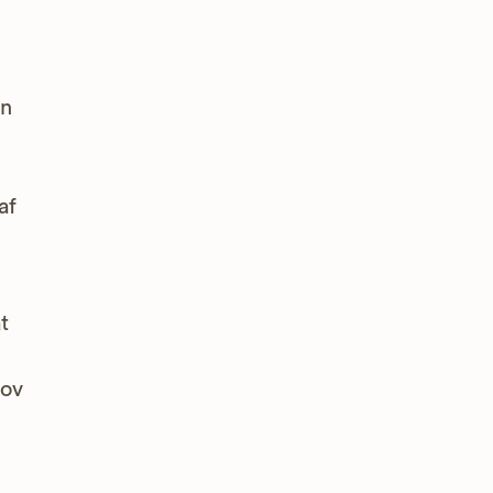
an
af
t
hov