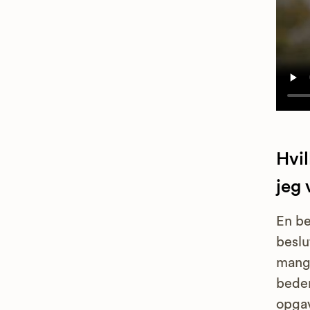
Hvi
jeg
En be
beslu
mangl
bedem
opga