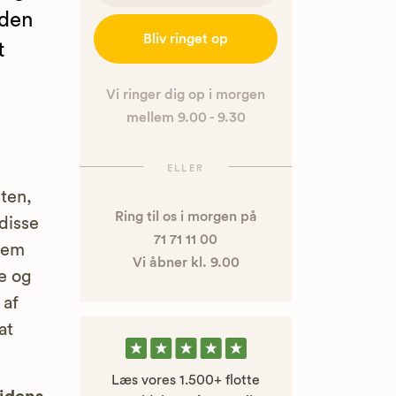
nden
Bliv ringet op
t
Vi ringer dig op i morgen
mellem 9.00 - 9.30
ELLER
ten,
Ring til os i morgen på
disse
71 71 11 00
llem
Vi åbner kl. 9.00
e og
 af
at
Læs vores 1.500+ flotte