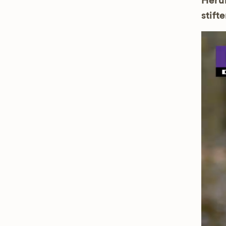
Herun
stifte