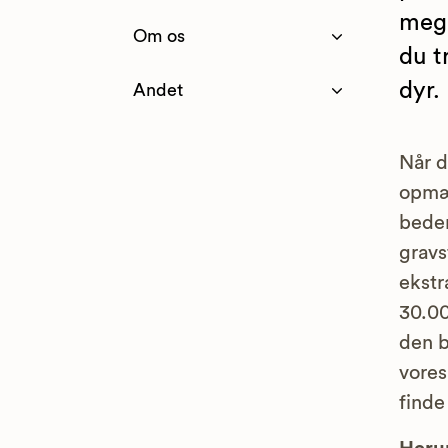
mege
Om os
du t
dyr.
Andet
Når d
opmæ
bedem
gravs
ekstr
30.00
den b
vores
finde