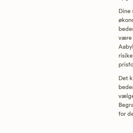
Dine 
økono
bedem
være 
Aabyb
risik
prisf
Det k
bedem
vælge
Begra
for d