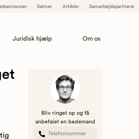
ødsannoncer
Salmer
Artikler
Samarbejdspartnere
Juridisk hjælp
Om os
get
Bliv ringet op og få
anbefalet en bedemand
tig