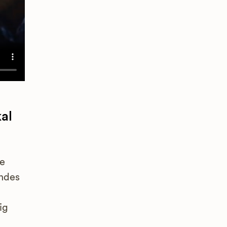
al
ge
endes
ig