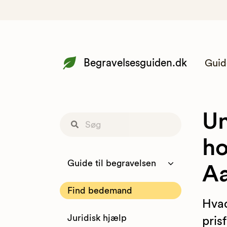
Begravelsesguiden.dk
Guid
Un
ho
Guide til begravelsen
A
Find bedemand
Hvad
Juridisk hjælp
pris