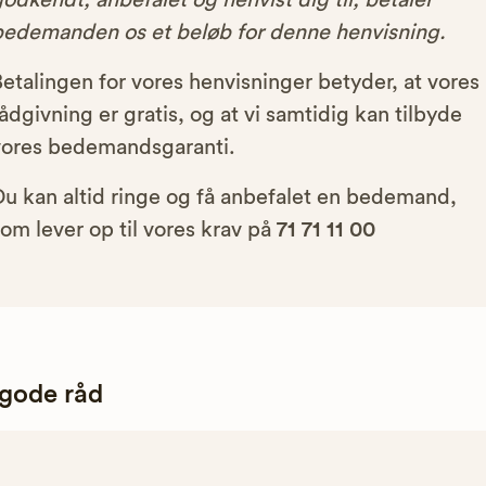
odkendt, anbefalet og henvist dig til, betaler
bedemanden os et beløb for denne henvisning.
etalingen for vores henvisninger betyder, at vores
ådgivning er gratis, og at vi samtidig kan tilbyde
vores bedemandsgaranti.
Du kan altid ringe og få anbefalet en bedemand,
om lever op til vores krav på
71 71 11 00
 gode råd