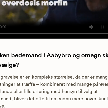
lken bedemand i Aabybro og omegn sk
 vælge?
gravelse er en kompleks størrelse, da der er man
tninger at træffe – kombineret med mange pårør
ende eller lille erfaring med hensyn til valg af
and, bliver det ofte til en endnu mere uoverskuel
ve.