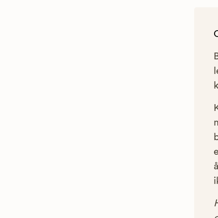
l
e
å
i