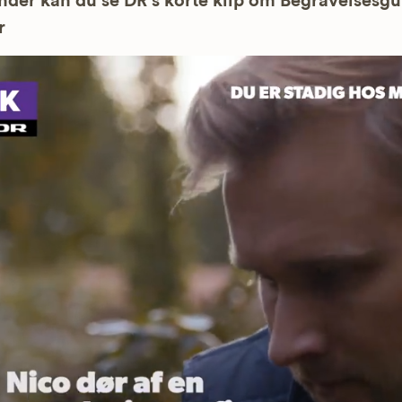
der kan du se DR’s korte klip om Begravelsesg
r