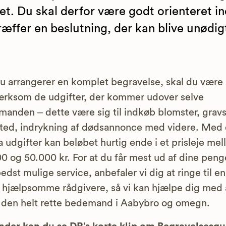
t. Du skal derfor være godt orienteret i
ræffer en beslutning, der kan blive unødig
u arrangerer en komplet begravelse, skal du være
rksom de udgifter, der kommer udover selve
anden – dette være sig til indkøb blomster, gravs
ted, indrykning af dødsannonce med videre. Med 
a udgifter kan beløbet hurtig ende i et prisleje me
0 og 50.000 kr. For at du får mest ud af dine peng
edst mulige service, anbefaler vi dig at ringe til en
 hjælpsomme rådgivere, så vi kan hjælpe dig med 
 den helt rette bedemand i Aabybro og omegn.