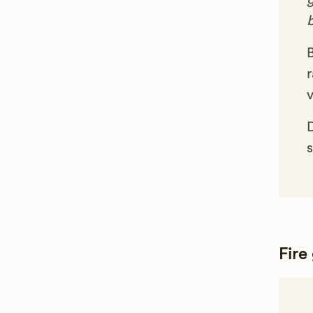
g
B
r
s
Fire