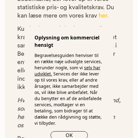
statistiske pris- og kvalitetskrav. Du
kan læse mere om vores krav
her.
Kun bedemænd der lever op til
kravene har mulighed for at indgå et
Oplysning om kommerciel
hensigt
samarbejde med os om at blive vist i
Begravelsesguiden. Bedemænd der
Begravelsesguiden henviser til
en række nøje udvalgte services,
enten ikke lever op til vores krav,
herunder nogle, som vi
selv har
eller som af andre årsager ikke har
udviklet.
Services der ikke lever
indgået et samarbejde med os, vil
op til vores krav, eller af andre
årsager, ikke samarbejder med
ikke blive vist i vores anbefalinger.
os, vil ikke blive anbefalet. Når
du benytter en af de anbefalede
Hver gang du benytter en bedemand,
services, modtager vi en
som vi har godkendt, anbefalet og
betaling, som bidrager til at
henvist dig til, betaler bedemanden
dække den rådgivning og støtte,
vi tilbyder.
os et beløb for denne henvisning.
OK