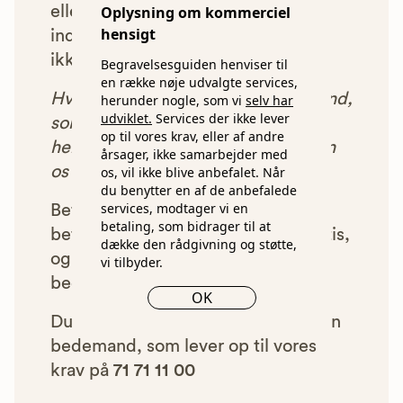
eller som af andre årsager ikke har
Oplysning om kommerciel
hensigt
indgået et samarbejde med os, vil
ikke blive vist i vores anbefalinger.
Begravelsesguiden henviser til
en række nøje udvalgte services,
Hver gang du benytter en bedemand,
herunder nogle, som vi
selv har
udviklet.
Services der ikke lever
som vi har godkendt, anbefalet og
op til vores krav, eller af andre
henvist dig til, betaler bedemanden
årsager, ikke samarbejder med
os et beløb for denne henvisning.
os, vil ikke blive anbefalet. Når
du benytter en af de anbefalede
services, modtager vi en
Betalingen for vores henvisninger
betaling, som bidrager til at
betyder, at vores rådgivning er gratis,
dække den rådgivning og støtte,
og at vi samtidig kan tilbyde vores
vi tilbyder.
bedemandsgaranti.
OK
Du kan altid ringe og få anbefalet en
bedemand, som lever op til vores
krav på
71 71 11 00