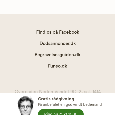
Find os på Facebook
Dodsannoncer.dk
Begravelsesguiden.dk
Funeo.dk
Overgaden Neden Vandet 9C, 3. sal, 1414
Gratis rådgivning
København K
Få anbefalet en godkendt bedemand
kontakt@begravelsesguiden.dk, telefon 71 71 11 00
CVR. 36065567
Ring nu 71 71 11 00