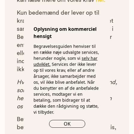
kan læse mere om vores krav
her.
Kun bedemænd der lever op til
kravene har mulighed for at indgå et
Oplysning om kommerciel
samarbejde med os om at blive vist i
hensigt
Begravelsesguiden. Bedemænd der
enten ikke lever op til vores krav,
Begravelsesguiden henviser til
en række nøje udvalgte services,
eller som af andre årsager ikke har
herunder nogle, som vi
selv har
indgået et samarbejde med os, vil
udviklet.
Services der ikke lever
ikke blive vist i vores anbefalinger.
op til vores krav, eller af andre
årsager, ikke samarbejder med
os, vil ikke blive anbefalet. Når
Hver gang du benytter en bedemand,
du benytter en af de anbefalede
som vi har godkendt, anbefalet og
services, modtager vi en
henvist dig til, betaler bedemanden
betaling, som bidrager til at
dække den rådgivning og støtte,
os et beløb for denne henvisning.
vi tilbyder.
Betalingen for vores henvisninger
OK
betyder, at vores rådgivning er gratis,