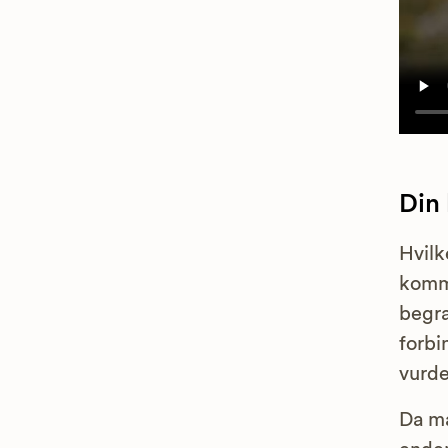
Din
Hvilk
komme
begra
forbi
vurde
Da ma