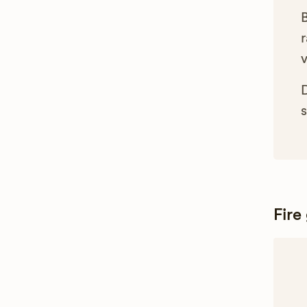
B
r
s
Fire