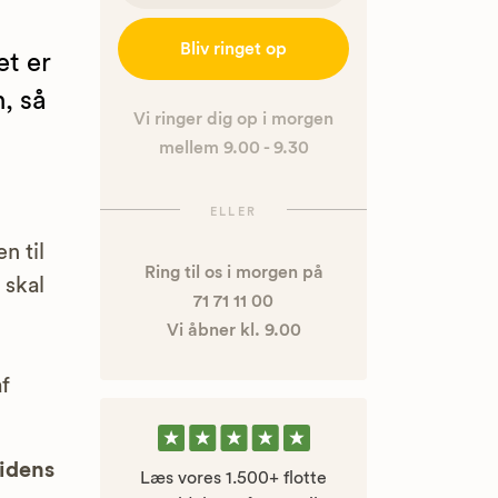
Bliv ringet op
t er
, så
Vi ringer dig op i morgen
mellem 9.00 - 9.30
ELLER
n til
Ring til os i morgen på
 skal
71 71 11 00
Vi åbner kl. 9.00
af
uidens
Læs vores 1.500+ flotte