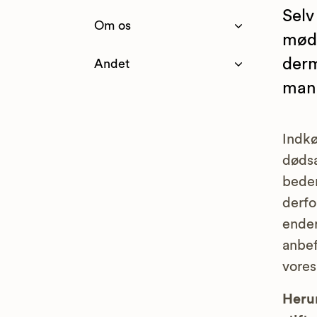
Selv
Om os
møde
derm
Andet
man 
Indkø
dødsa
bedem
derfo
ender
anbef
vores
Herun