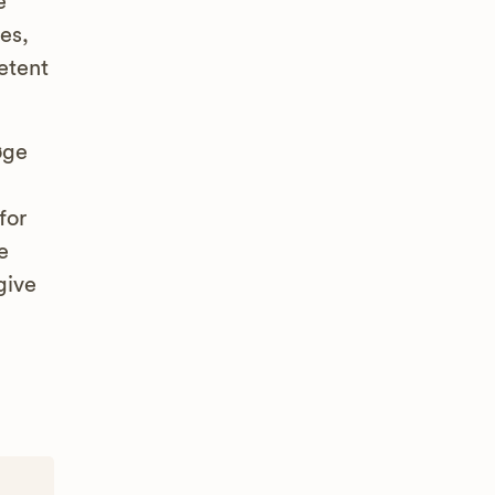
e
es,
etent
øge
for
e
give