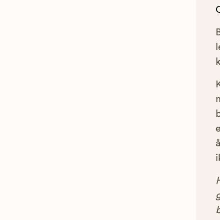
l
e
å
i
g