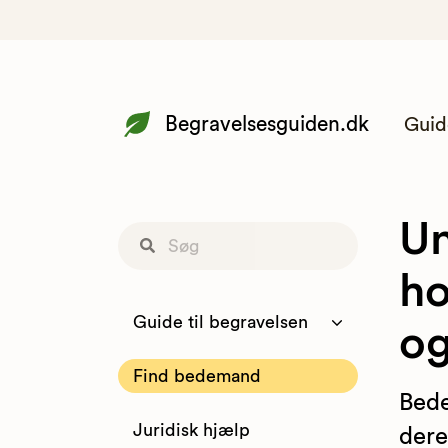
Begravelsesguiden.dk
Guid
Un
ho
Guide til begravelsen
o
Find bedemand
Bede
Juridisk hjælp
dere