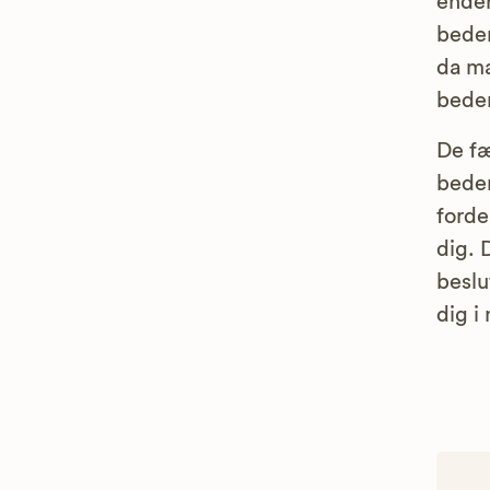
ender
bedem
da ma
bedem
De fæ
bede
forde
dig. 
beslu
dig i