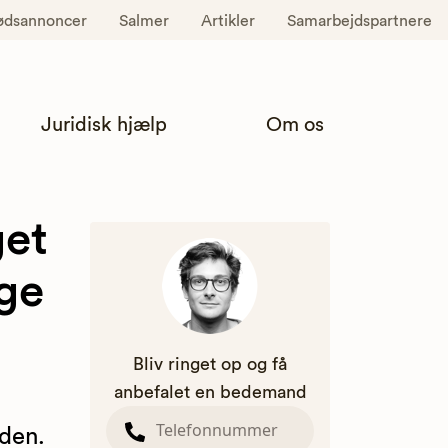
ødsannoncer
Salmer
Artikler
Samarbejdspartnere
Juridisk hjælp
Om os
get
ge
Bliv ringet op og få
anbefalet en bedemand
iden.