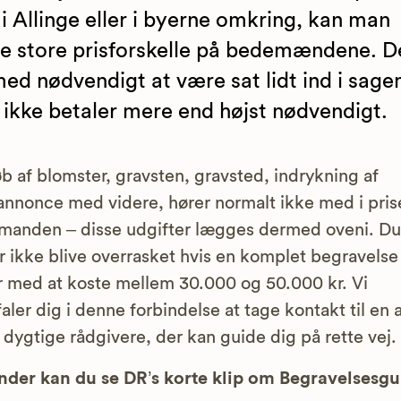
 i Allinge eller i byerne omkring, kan man
 store prisforskelle på bedemændene. De
ed nødvendigt at være sat lidt ind i sagen
ikke betaler mere end højst nødvendigt.
b af blomster, gravsten, gravsted, indrykning af
nnonce med videre, hører normalt ikke med i prise
anden – disse udgifter lægges dermed oveni. Du
r ikke blive overrasket hvis en komplet begravelse
 med at koste mellem 30.000 og 50.000 kr. Vi
aler dig i denne forbindelse at tage kontakt til en 
 dygtige rådgivere, der kan guide dig på rette vej.
der kan du se DR’s korte klip om Begravelsesg