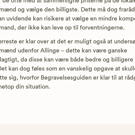
 de ofte med at sammenligne priserne på de lokal
ænd og vælge den billigste. Dette må dog fraråd
n uvidende kan risikere at vælge en mindre komp
and, der ikke kan leve op til forventningerne.
rreste er klar over at det er muligt også at unders
mænd udenfor Allinge – dette kan være ganske
lagtigt, da disse kan være både bedre og billigere 
Det kan dog føles som en vanskelig opgave at skull
tte sig, hvorfor Begravelsesguiden er klar til at råd
 netop din situation.