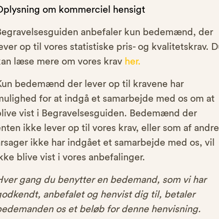
Oplysning om kommerciel hensigt
Begravelsesguiden anbefaler kun bedemænd, der
ever op til vores statistiske pris- og kvalitetskrav. 
kan læse mere om vores krav
her.
Kun bedemænd der lever op til kravene har
mulighed for at indgå et samarbejde med os om at
blive vist i Begravelsesguiden. Bedemænd der
nten ikke lever op til vores krav, eller som af andre
rsager ikke har indgået et samarbejde med os, vil
kke blive vist i vores anbefalinger.
Hver gang du benytter en bedemand, som vi har
odkendt, anbefalet og henvist dig til, betaler
bedemanden os et beløb for denne henvisning.