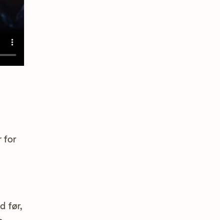
 for
 før,