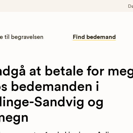
D
e til begravelsen
Find bedemand
dgå at betale for me
s bedemanden i
linge-Sandvig og
megn