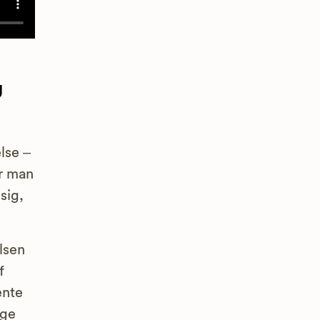
g
lse –
år man
sig,
lsen
f
ente
lge