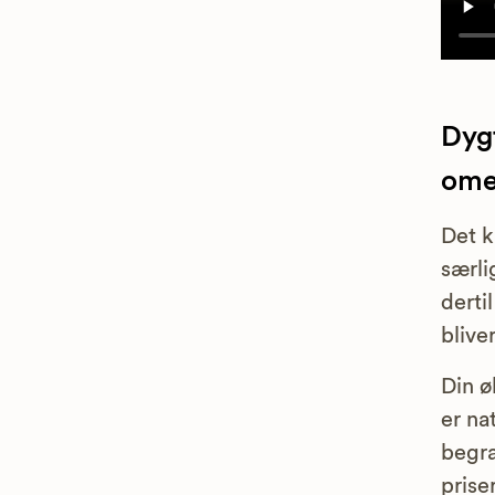
Dyg
omeg
Det k
særli
derti
blive
Din ø
er na
begra
prise