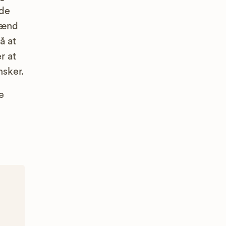
nde
mænd
å at
r at
nsker.
e