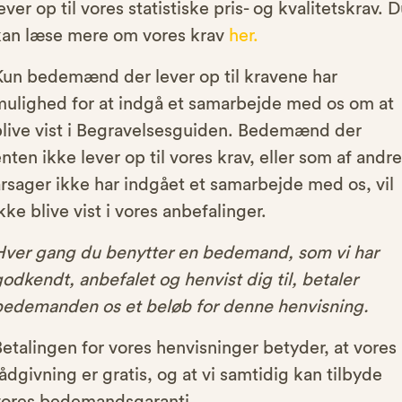
ever op til vores statistiske pris- og kvalitetskrav. 
kan læse mere om vores krav
her.
Kun bedemænd der lever op til kravene har
mulighed for at indgå et samarbejde med os om at
blive vist i Begravelsesguiden. Bedemænd der
nten ikke lever op til vores krav, eller som af andre
rsager ikke har indgået et samarbejde med os, vil
kke blive vist i vores anbefalinger.
Hver gang du benytter en bedemand, som vi har
odkendt, anbefalet og henvist dig til, betaler
bedemanden os et beløb for denne henvisning.
etalingen for vores henvisninger betyder, at vores
ådgivning er gratis, og at vi samtidig kan tilbyde