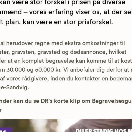
kan være stor forskel i prisen på diverse
mænd – vores erfaring viser os, at der se
lt plan, kan være en stor prisforskel.
al herudover regne med ekstra omkostninger til
ter, gravsten, gravsted og dødsannonce, hvilket
er at en komplet begravelse kan komme til at kos
m 30.000 og 50.000 kr. Vi anbefaler dig derfor at 
n af vores rådgivere, inden du kontakter en bedema
ge-Sandvig.
der kan du se DR’s korte klip om Begravelsesg
r