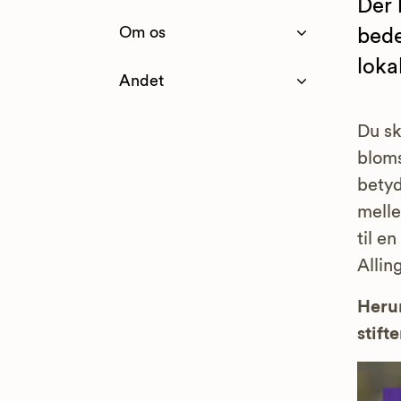
Der 
Om os
bede
loka
Andet
Du sk
bloms
betyd
melle
til e
Allin
Herun
stifte