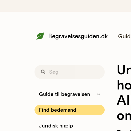
Begravelsesguiden.dk
Guid
Un
ho
Guide til begravelsen
Al
Find bedemand
o
Juridisk hjælp