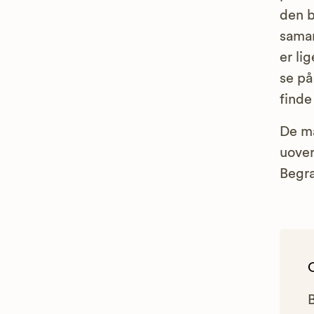
den b
samar
er li
se på
finde
De m
uover
Begra