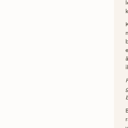
l
e
å
i
g
B
r