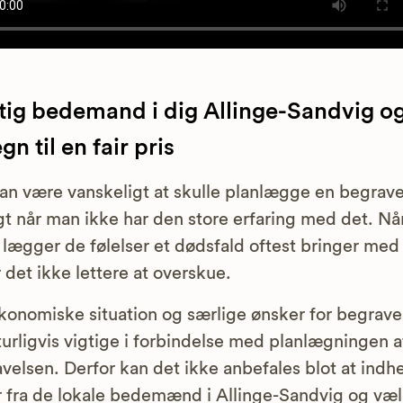
tig bedemand i dig Allinge-Sandvig o
n til en fair pris
an være vanskeligt at skulle planlægge en begrave
gt når man ikke har den store erfaring med det. N
l lægger de følelser et dødsfald oftest bringer med 
r det ikke lettere at overskue.
konomiske situation og særlige ønsker for begrave
turligvis vigtige i forbindelse med planlægningen a
velsen. Derfor kan det ikke anbefales blot at indh
r fra de lokale bedemænd i Allinge-Sandvig og væ