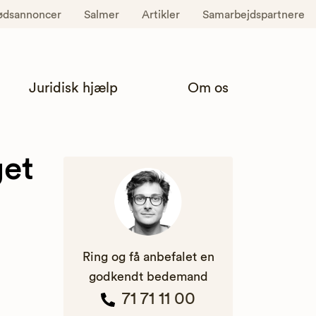
ødsannoncer
Salmer
Artikler
Samarbejdspartnere
Juridisk hjælp
Om os
get
Ring og få anbefalet en
godkendt bedemand
71 71 11 00