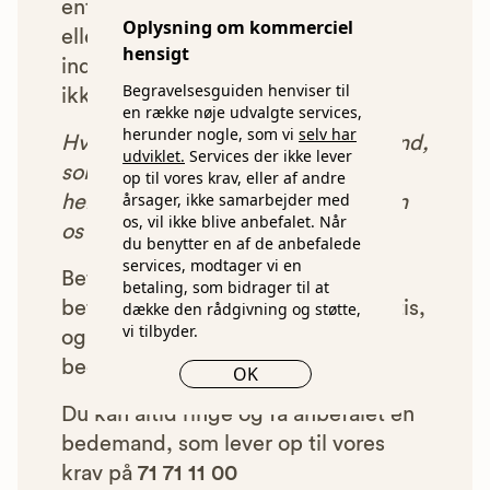
enten ikke lever op til vores krav,
Oplysning om kommerciel
eller som af andre årsager ikke har
hensigt
indgået et samarbejde med os, vil
Begravelsesguiden henviser til
ikke blive vist i vores anbefalinger.
en række nøje udvalgte services,
herunder nogle, som vi
selv har
Hver gang du benytter en bedemand,
udviklet.
Services der ikke lever
som vi har godkendt, anbefalet og
op til vores krav, eller af andre
årsager, ikke samarbejder med
henvist dig til, betaler bedemanden
os, vil ikke blive anbefalet. Når
os et beløb for denne henvisning.
du benytter en af de anbefalede
services, modtager vi en
Betalingen for vores henvisninger
betaling, som bidrager til at
betyder, at vores rådgivning er gratis,
dække den rådgivning og støtte,
vi tilbyder.
og at vi samtidig kan tilbyde vores
bedemandsgaranti.
OK
Du kan altid ringe og få anbefalet en
bedemand, som lever op til vores
krav på
71 71 11 00