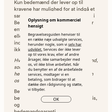
Kun bedemænd der lever op til
kravene har mulighed for at indgå et
samarbejde med os om at blive vist i
Oplysning om kommerciel
Begravelsesguiden. Bedemænd der
hensigt
enten ikke lever op til vores krav,
Begravelsesguiden henviser til
eller som af andre årsager ikke har
en række nøje udvalgte services,
indgået et samarbejde med os, vil
herunder nogle, som vi
selv har
udviklet.
Services der ikke lever
ikke blive vist i vores anbefalinger.
op til vores krav, eller af andre
årsager, ikke samarbejder med
Hver gang du benytter en bedemand,
os, vil ikke blive anbefalet. Når
som vi har godkendt, anbefalet og
du benytter en af de anbefalede
henvist dig til, betaler bedemanden
services, modtager vi en
betaling, som bidrager til at
os et beløb for denne henvisning.
dække den rådgivning og støtte,
vi tilbyder.
Betalingen for vores henvisninger
betyder, at vores rådgivning er gratis,
OK
og at vi samtidig kan tilbyde vores
bedemandsgaranti.