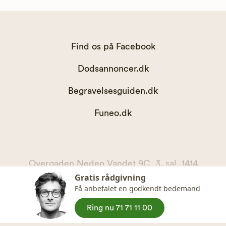
Find os på Facebook
Dodsannoncer.dk
Begravelsesguiden.dk
Funeo.dk
Overgaden Neden Vandet 9C, 3. sal, 1414
Gratis rådgivning
København K
Få anbefalet en godkendt bedemand
kontakt@begravelsesguiden.dk, telefon 71 71 11 00
CVR. 36065567
Ring nu 71 71 11 00