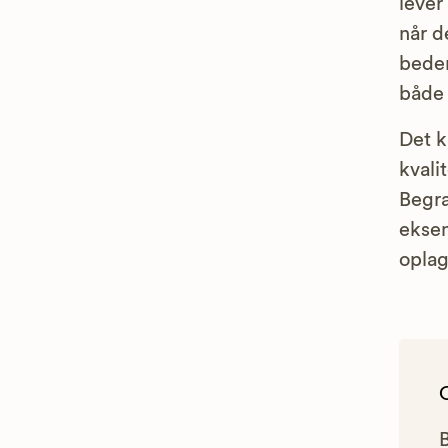
lever
når d
bede
både 
Det 
kvali
Begr
eksem
oplag