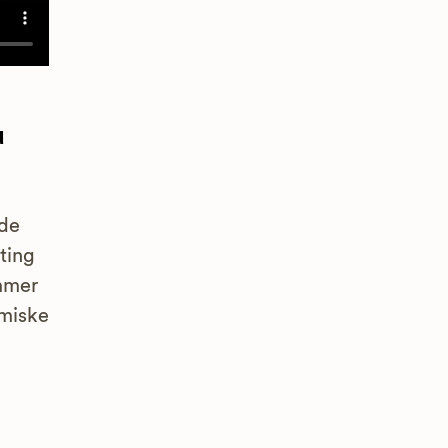
u
øde
ting
ommer
omiske
e