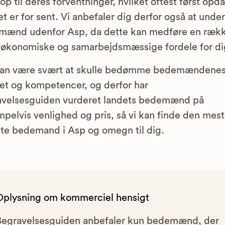
 op til deres forventninger, hvilket oftest først opd
et er for sent. Vi anbefaler dig derfor også at unde
mænd udenfor Asp, da dette kan medføre en ræk
økonomiske og samarbejdsmæssige fordele for di
kan være svært at skulle bedømme bedemændene
tet og kompetencer, og derfor har
avelsesguiden vurderet landets bedemænd på
pelvis venlighed og pris, så vi kan finde den mest
te bedemand i Asp og omegn til dig.
Oplysning om kommerciel hensigt
Begravelsesguiden anbefaler kun bedemænd, der