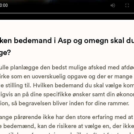
lken bedemand i Asp og omegn skal d
ge?
ulle planlægge den bedst mulige afsked med afd
irke som en uoverskuelig opgave og der er mange 
ge stilling til. Hvilken bedemand du skal vælge k
ligvis an på dine specifikke ønsker samt din økon
tion, så begravelsen bliver inden for dine rammer.
nge pårørende ikke har den store erfaring med at
 bedemænd, kan de risikere at vælge en, der ikk