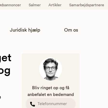
ødsannoncer
Salmer
Artikler
Samarbejdspartnere
Juridisk hjælp
Om os
get
og
Bliv ringet op og få
anbefalet en bedemand
e