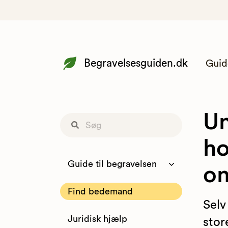
Begravelsesguiden.dk
Guid
Un
ho
Guide til begravelsen
o
Find bedemand
Selv
Juridisk hjælp
stor