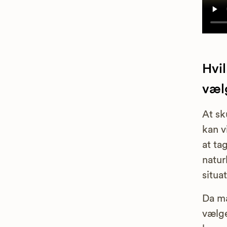
Hvi
væl
At sk
kan v
at ta
natur
situa
Da ma
vælge