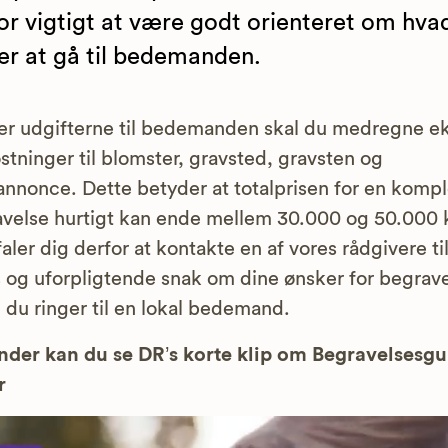
or vigtigt at være godt orienteret om hva
er at gå til bedemanden.
r udgifterne til bedemanden skal du medregne ek
tninger til blomster, gravsted, gravsten og
nnonce. Dette betyder at totalprisen for en kompl
velse hurtigt kan ende mellem 30.000 og 50.000 k
aler dig derfor at kontakte en af vores rådgivere ti
s og uforpligtende snak om dine ønsker for begrav
 du ringer til en lokal bedemand.
der kan du se DR’s korte klip om Begravelsesg
r