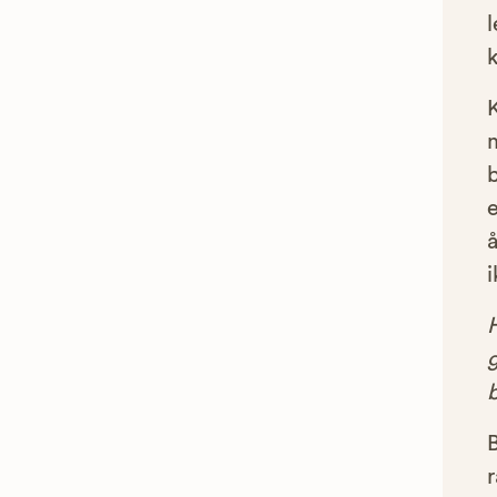
l
e
å
i
g
B
r