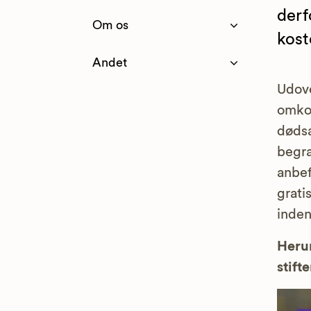
derf
Om os
kost
Andet
Udove
omkos
dødsa
begra
anbef
grati
inden
Herun
stifte