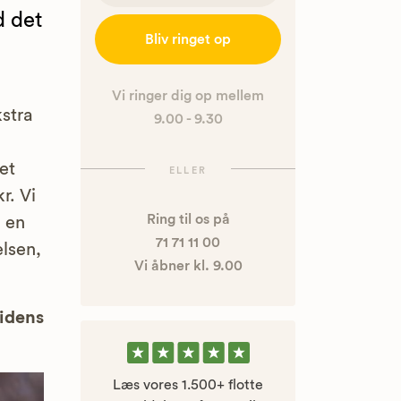
d det
Bliv ringet op
Vi ringer dig op mellem
stra
9.00 - 9.30
et
ELLER
r. Vi
Ring til os på
l en
71 71 11 00
elsen,
Vi åbner kl. 9.00
uidens
Læs vores 1.500+ flotte