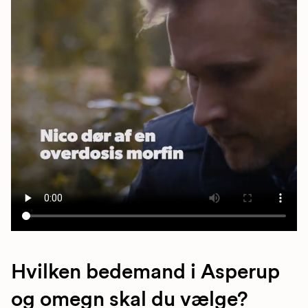
Hvilken bedemand i Asperup
og omegn skal du vælge?