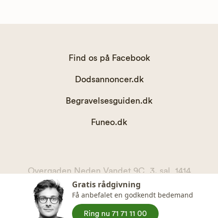
Find os på Facebook
Dodsannoncer.dk
Begravelsesguiden.dk
Funeo.dk
Overgaden Neden Vandet 9C, 3. sal, 1414
Gratis rådgivning
København K
Få anbefalet en godkendt bedemand
kontakt@begravelsesguiden.dk, telefon 71 71 11 00
CVR. 36065567
Ring nu 71 71 11 00