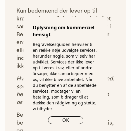
Kun bedemænd der lever op til
kravene har mulighed for at indgå et
samarbejde med os om at blive vist i
Oplysning om kommerciel
hensigt
Begravelsesguiden. Bedemænd der
enten ikke lever op til vores krav,
Begravelsesguiden henviser til
en række nøje udvalgte services,
eller som af andre årsager ikke har
herunder nogle, som vi
selv har
indgået et samarbejde med os, vil
udviklet.
Services der ikke lever
ikke blive vist i vores anbefalinger.
op til vores krav, eller af andre
årsager, ikke samarbejder med
Hver gang du benytter en bedemand,
os, vil ikke blive anbefalet. Når
du benytter en af de anbefalede
som vi har godkendt, anbefalet og
services, modtager vi en
henvist dig til, betaler bedemanden
betaling, som bidrager til at
os et beløb for denne henvisning.
dække den rådgivning og støtte,
vi tilbyder.
Betalingen for vores henvisninger
OK
betyder, at vores rådgivning er gratis,
og at vi samtidig kan tilbyde vores