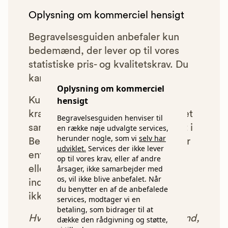
Oplysning om kommerciel hensigt
Begravelsesguiden anbefaler kun
bedemænd, der lever op til vores
statistiske pris- og kvalitetskrav. Du
kan læse mere om vores krav
her.
Oplysning om kommerciel
hensigt
Kun bedemænd der lever op til
kravene har mulighed for at indgå et
Begravelsesguiden henviser til
samarbejde med os om at blive vist i
en række nøje udvalgte services,
herunder nogle, som vi
selv har
Begravelsesguiden. Bedemænd der
udviklet.
Services der ikke lever
enten ikke lever op til vores krav,
op til vores krav, eller af andre
årsager, ikke samarbejder med
eller som af andre årsager ikke har
os, vil ikke blive anbefalet. Når
indgået et samarbejde med os, vil
du benytter en af de anbefalede
ikke blive vist i vores anbefalinger.
services, modtager vi en
betaling, som bidrager til at
Hver gang du benytter en bedemand,
dække den rådgivning og støtte,