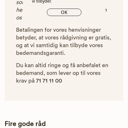
vi tilbyder.
som vi har godkendt, anbefalet og
henvist dig til, betaler bedemanden
OK
os et beløb for denne henvisning.
Betalingen for vores henvisninger
betyder, at vores rådgivning er gratis,
og at vi samtidig kan tilbyde vores
bedemandsgaranti.
Du kan altid ringe og få anbefalet en
bedemand, som lever op til vores
krav på
71 71 11 00
Fire gode råd