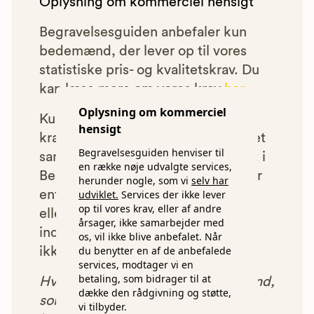
Oplysning om kommerciel hensigt
Begravelsesguiden anbefaler kun
bedemænd, der lever op til vores
statistiske pris- og kvalitetskrav. Du
kan læse mere om vores krav
her.
Oplysning om kommerciel
Kun bedemænd der lever op til
hensigt
kravene har mulighed for at indgå et
Begravelsesguiden henviser til
samarbejde med os om at blive vist i
en række nøje udvalgte services,
Begravelsesguiden. Bedemænd der
herunder nogle, som vi
selv har
enten ikke lever op til vores krav,
udviklet.
Services der ikke lever
op til vores krav, eller af andre
eller som af andre årsager ikke har
årsager, ikke samarbejder med
indgået et samarbejde med os, vil
os, vil ikke blive anbefalet. Når
du benytter en af de anbefalede
ikke blive vist i vores anbefalinger.
services, modtager vi en
betaling, som bidrager til at
Hver gang du benytter en bedemand,
dække den rådgivning og støtte,
som vi har godkendt, anbefalet og
vi tilbyder.