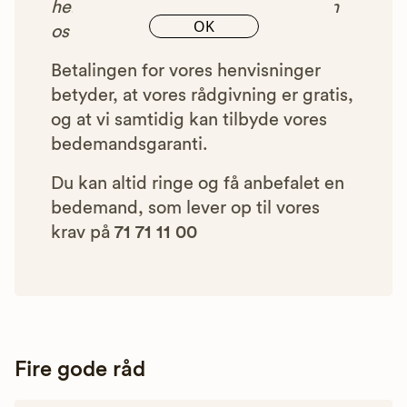
henvist dig til, betaler bedemanden
OK
os et beløb for denne henvisning.
Betalingen for vores henvisninger
betyder, at vores rådgivning er gratis,
og at vi samtidig kan tilbyde vores
bedemandsgaranti.
Du kan altid ringe og få anbefalet en
bedemand, som lever op til vores
krav på
71 71 11 00
Fire gode råd