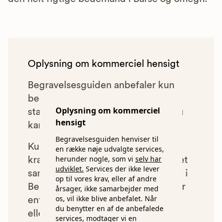
Oplysning om kommerciel hensigt
Begravelsesguiden anbefaler kun
bedemænd, der lever op til vores
Oplysning om kommerciel
statistiske pris- og kvalitetskrav. Du
hensigt
kan læse mere om vores krav
her.
Begravelsesguiden henviser til
Kun bedemænd der lever op til
en række nøje udvalgte services,
herunder nogle, som vi
selv har
kravene har mulighed for at indgå et
udviklet.
Services der ikke lever
samarbejde med os om at blive vist i
op til vores krav, eller af andre
Begravelsesguiden. Bedemænd der
årsager, ikke samarbejder med
os, vil ikke blive anbefalet. Når
enten ikke lever op til vores krav,
du benytter en af de anbefalede
eller som af andre årsager ikke har
services, modtager vi en