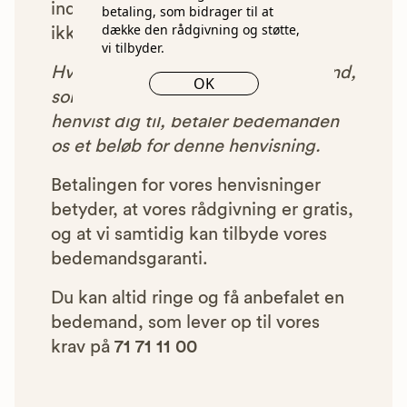
indgået et samarbejde med os, vil
betaling, som bidrager til at
dække den rådgivning og støtte,
ikke blive vist i vores anbefalinger.
vi tilbyder.
Hver gang du benytter en bedemand,
OK
som vi har godkendt, anbefalet og
henvist dig til, betaler bedemanden
os et beløb for denne henvisning.
Betalingen for vores henvisninger
betyder, at vores rådgivning er gratis,
og at vi samtidig kan tilbyde vores
bedemandsgaranti.
Du kan altid ringe og få anbefalet en
bedemand, som lever op til vores
krav på
71 71 11 00