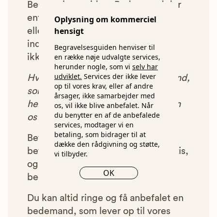
Begravelsesguiden. Bedemænd der
enten ikke lever op til vores krav,
Oplysning om kommerciel
hensigt
eller som af andre årsager ikke har
indgået et samarbejde med os, vil
Begravelsesguiden henviser til
en række nøje udvalgte services,
ikke blive vist i vores anbefalinger.
herunder nogle, som vi
selv har
udviklet.
Services der ikke lever
Hver gang du benytter en bedemand,
op til vores krav, eller af andre
som vi har godkendt, anbefalet og
årsager, ikke samarbejder med
henvist dig til, betaler bedemanden
os, vil ikke blive anbefalet. Når
du benytter en af de anbefalede
os et beløb for denne henvisning.
services, modtager vi en
betaling, som bidrager til at
Betalingen for vores henvisninger
dække den rådgivning og støtte,
betyder, at vores rådgivning er gratis,
vi tilbyder.
og at vi samtidig kan tilbyde vores
OK
bedemandsgaranti.
Du kan altid ringe og få anbefalet en
bedemand, som lever op til vores