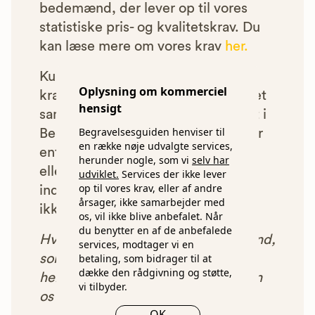
bedemænd, der lever op til vores
statistiske pris- og kvalitetskrav. Du
kan læse mere om vores krav
her.
Kun bedemænd der lever op til
Oplysning om kommerciel
kravene har mulighed for at indgå et
hensigt
samarbejde med os om at blive vist i
Begravelsesguiden henviser til
Begravelsesguiden. Bedemænd der
en række nøje udvalgte services,
enten ikke lever op til vores krav,
herunder nogle, som vi
selv har
eller som af andre årsager ikke har
udviklet.
Services der ikke lever
op til vores krav, eller af andre
indgået et samarbejde med os, vil
årsager, ikke samarbejder med
ikke blive vist i vores anbefalinger.
os, vil ikke blive anbefalet. Når
du benytter en af de anbefalede
Hver gang du benytter en bedemand,
services, modtager vi en
betaling, som bidrager til at
som vi har godkendt, anbefalet og
dække den rådgivning og støtte,
henvist dig til, betaler bedemanden
vi tilbyder.
os et beløb for denne henvisning.
OK