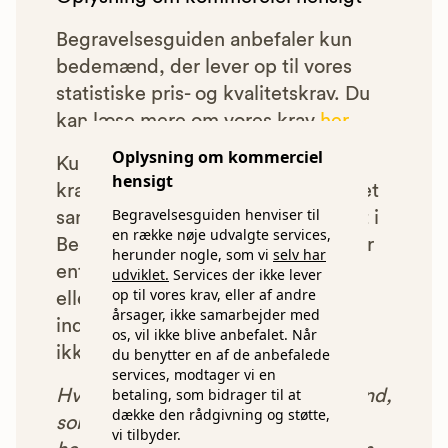
Begravelsesguiden anbefaler kun
bedemænd, der lever op til vores
statistiske pris- og kvalitetskrav. Du
kan læse mere om vores krav
her.
Oplysning om kommerciel
Kun bedemænd der lever op til
hensigt
kravene har mulighed for at indgå et
Begravelsesguiden henviser til
samarbejde med os om at blive vist i
en række nøje udvalgte services,
Begravelsesguiden. Bedemænd der
herunder nogle, som vi
selv har
enten ikke lever op til vores krav,
udviklet.
Services der ikke lever
op til vores krav, eller af andre
eller som af andre årsager ikke har
årsager, ikke samarbejder med
indgået et samarbejde med os, vil
os, vil ikke blive anbefalet. Når
ikke blive vist i vores anbefalinger.
du benytter en af de anbefalede
services, modtager vi en
betaling, som bidrager til at
Hver gang du benytter en bedemand,
dække den rådgivning og støtte,
som vi har godkendt, anbefalet og
vi tilbyder.