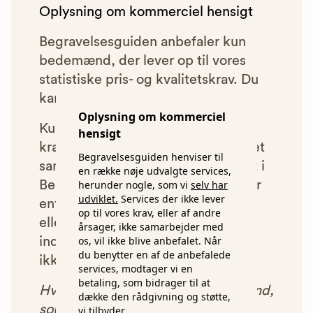
Oplysning om kommerciel hensigt
Begravelsesguiden anbefaler kun
bedemænd, der lever op til vores
statistiske pris- og kvalitetskrav. Du
kan læse mere om vores krav
her.
Oplysning om kommerciel
Kun bedemænd der lever op til
hensigt
kravene har mulighed for at indgå et
Begravelsesguiden henviser til
samarbejde med os om at blive vist i
en række nøje udvalgte services,
Begravelsesguiden. Bedemænd der
herunder nogle, som vi
selv har
udviklet.
Services der ikke lever
enten ikke lever op til vores krav,
op til vores krav, eller af andre
eller som af andre årsager ikke har
årsager, ikke samarbejder med
os, vil ikke blive anbefalet. Når
indgået et samarbejde med os, vil
du benytter en af de anbefalede
ikke blive vist i vores anbefalinger.
services, modtager vi en
betaling, som bidrager til at
Hver gang du benytter en bedemand,
dække den rådgivning og støtte,
som vi har godkendt, anbefalet og
vi tilbyder.