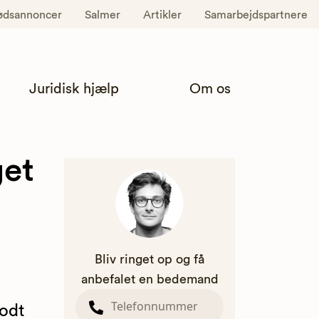
ødsannoncer
Salmer
Artikler
Samarbejdspartnere
Juridisk hjælp
Om os
get
Bliv ringet op og få
anbefalet en bedemand
godt