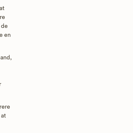
at
re
 de
re en
mand,
r
rere
 at