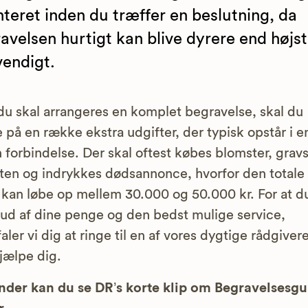
nteret inden du træffer en beslutning, da
avelsen hurtigt kan blive dyrere end højst
endigt.
du skal arrangeres en komplet begravelse, skal du
 på en række ekstra udgifter, der typisk opstår i e
 forbindelse. Der skal oftest købes blomster, grav
ten og indrykkes dødsannonce, hvorfor den totale 
kan løbe op mellem 30.000 og 50.000 kr. For at du
ud af dine penge og den bedst mulige service,
aler vi dig at ringe til en af vores dygtige rådgiver
jælpe dig.
der kan du se DR’s korte klip om Begravelsesg