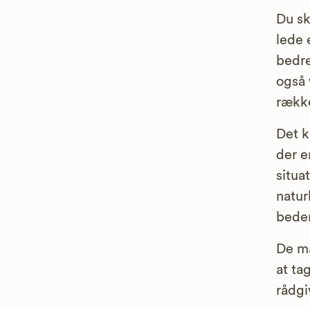
Du sk
lede 
bedre
også 
række
Det k
der e
situa
natur
bede
De m
at ta
rådgi