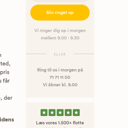
Bliv ringet op
Vi ringer dig op i morgen
mellem 9.00 - 9.30
n
ELLER
sted,
Ring til os i morgen på
pris
71 71 11 00
 får
Vi åbner kl. 9.00
e, der
uidens
Læs vores 1.500+ flotte