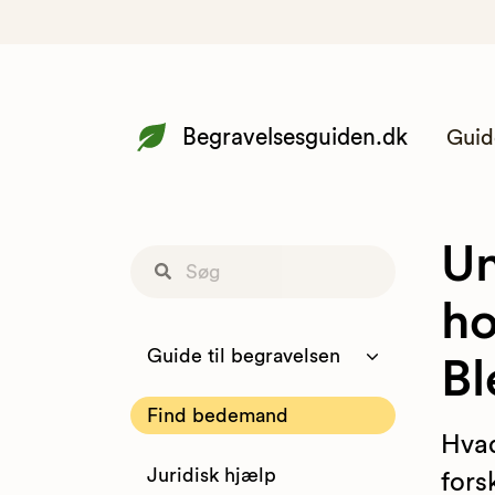
Begravelsesguiden.dk
Guid
Un
ho
Guide til begravelsen
Bl
Find bedemand
Hva
Juridisk hjælp
fors