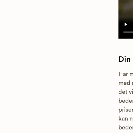
Din
Har m
med 
det v
bede
prise
kan n
bedem