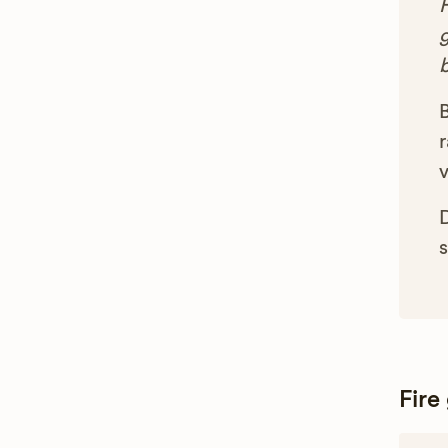
g
B
r
s
Fire