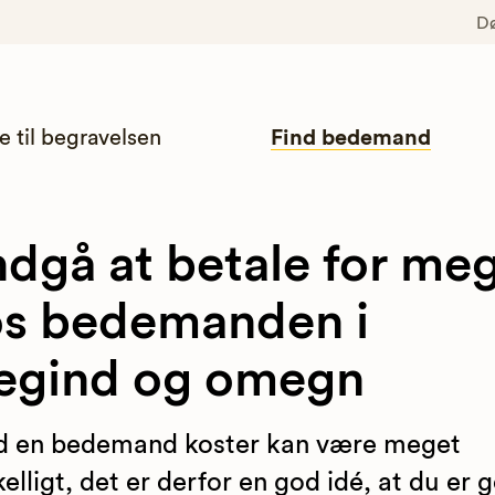
D
e til begravelsen
Find bedemand
dgå at betale for me
s bedemanden i
egind og omegn
d en bedemand koster kan være meget
kelligt, det er derfor en god idé, at du er 