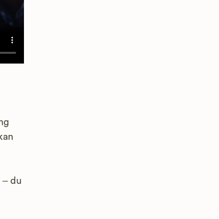
ing
kan
 – du