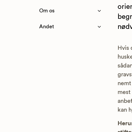
orie
Om os
begr
nødv
Andet
Hvis 
huske
sådan
gravs
nemt 
mest 
anbef
kan h
Herun