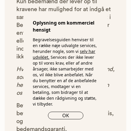
Kun bedemænd der lever op til
kravene har mulighed for at indgå et
samarbejde med os om at blive vist i
Oplysning om kommerciel
Begravelsesguiden. Bedemænd der
hensigt
enten ikke lever op til vores krav,
Begravelsesguiden henviser til
eller som af andre årsager ikke har
en række nøje udvalgte services,
indgået et samarbejde med os, vil
herunder nogle, som vi
selv har
ikke blive vist i vores anbefalinger.
udviklet.
Services der ikke lever
op til vores krav, eller af andre
årsager, ikke samarbejder med
Hver gang du benytter en bedemand,
os, vil ikke blive anbefalet. Når
som vi har godkendt, anbefalet og
du benytter en af de anbefalede
henvist dig til, betaler bedemanden
services, modtager vi en
betaling, som bidrager til at
os et beløb for denne henvisning.
dække den rådgivning og støtte,
vi tilbyder.
Betalingen for vores henvisninger
betyder, at vores rådgivning er gratis,
OK
og at vi samtidig kan tilbyde vores
bedemandsgaranti.