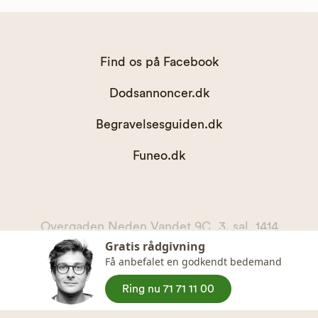
Find os på Facebook
Dodsannoncer.dk
Begravelsesguiden.dk
Funeo.dk
Overgaden Neden Vandet 9C, 3. sal, 1414
Gratis rådgivning
København K
Få anbefalet en godkendt bedemand
kontakt@begravelsesguiden.dk, telefon 71 71 11 00
CVR. 36065567
Ring nu 71 71 11 00