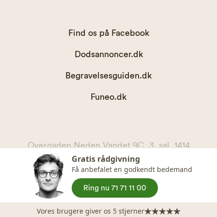
Find os på Facebook
Dodsannoncer.dk
Begravelsesguiden.dk
Funeo.dk
Overgaden Neden Vandet 9C, 3. sal, 1414
Gratis rådgivning
København K
Få anbefalet en godkendt bedemand
kontakt@begravelsesguiden.dk, telefon 71 71 11 00
CVR. 36065567
Ring nu 71 71 11 00
Vores brugere giver os 5 stjerner
© Copyright
2026
Begravelsesguiden ApS