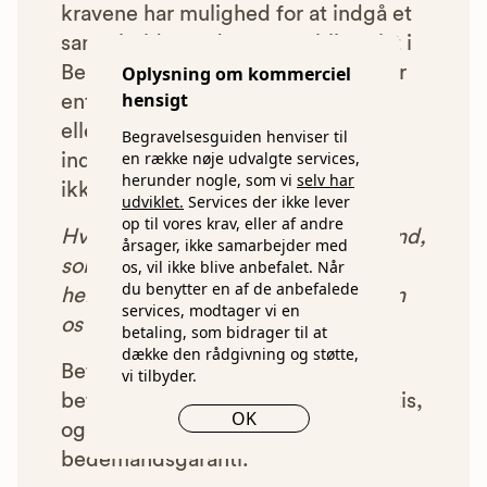
kravene har mulighed for at indgå et
samarbejde med os om at blive vist i
Begravelsesguiden. Bedemænd der
Oplysning om kommerciel
hensigt
enten ikke lever op til vores krav,
eller som af andre årsager ikke har
Begravelsesguiden henviser til
en række nøje udvalgte services,
indgået et samarbejde med os, vil
herunder nogle, som vi
selv har
ikke blive vist i vores anbefalinger.
udviklet.
Services der ikke lever
op til vores krav, eller af andre
Hver gang du benytter en bedemand,
årsager, ikke samarbejder med
som vi har godkendt, anbefalet og
os, vil ikke blive anbefalet. Når
du benytter en af de anbefalede
henvist dig til, betaler bedemanden
services, modtager vi en
os et beløb for denne henvisning.
betaling, som bidrager til at
dække den rådgivning og støtte,
Betalingen for vores henvisninger
vi tilbyder.
betyder, at vores rådgivning er gratis,
OK
og at vi samtidig kan tilbyde vores
bedemandsgaranti.