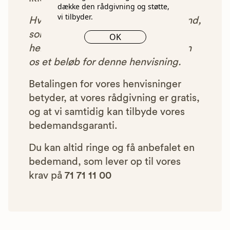
dække den rådgivning og støtte,
vi tilbyder.
Hver gang du benytter en bedemand,
som vi har godkendt, anbefalet og
OK
henvist dig til, betaler bedemanden
os et beløb for denne henvisning.
Betalingen for vores henvisninger
betyder, at vores rådgivning er gratis,
og at vi samtidig kan tilbyde vores
bedemandsgaranti.
Du kan altid ringe og få anbefalet en
bedemand, som lever op til vores
krav på
71 71 11 00