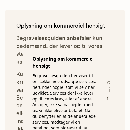
Oplysning om kommerciel hensigt
Begravelsesguiden anbefaler kun
bedemænd, der lever op til vores
statistiske pris- og kvalitetskrav. Du
Oplysning om kommerciel
kan læse mere om vores krav
her.
hensigt
Kun bedemænd der lever op til
Begravelsesguiden henviser til
en række nøje udvalgte services,
kravene har mulighed for at indgå et
herunder nogle, som vi
selv har
samarbejde med os om at blive vist i
udviklet.
Services der ikke lever
Begravelsesguiden. Bedemænd der
op til vores krav, eller af andre
årsager, ikke samarbejder med
enten ikke lever op til vores krav,
os, vil ikke blive anbefalet. Når
eller som af andre årsager ikke har
du benytter en af de anbefalede
indgået et samarbejde med os, vil
services, modtager vi en
betaling, som bidrager til at
ikke blive vist i vores anbefalinger.