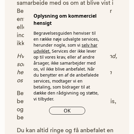
samarbejde med os om at blive vist i
Begravelsesguiden. Bedemænd der
Oplysning om kommerciel
enten ikke lever op til vores krav,
hensigt
eller som af andre årsager ikke har
Begravelsesguiden henviser til
indgået et samarbejde med os, vil
en række nøje udvalgte services,
ikke blive vist i vores anbefalinger.
herunder nogle, som vi
selv har
udviklet.
Services der ikke lever
Hver gang du benytter en bedemand,
op til vores krav, eller af andre
årsager, ikke samarbejder med
som vi har godkendt, anbefalet og
os, vil ikke blive anbefalet. Når
henvist dig til, betaler bedemanden
du benytter en af de anbefalede
os et beløb for denne henvisning.
services, modtager vi en
betaling, som bidrager til at
dække den rådgivning og støtte,
Betalingen for vores henvisninger
vi tilbyder.
betyder, at vores rådgivning er gratis,
og at vi samtidig kan tilbyde vores
OK
bedemandsgaranti.
Du kan altid ringe og få anbefalet en