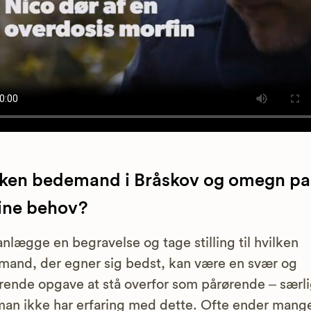
lken bedemand i Bråskov og omegn pa
dine behov?
anlægge en begravelse og tage stilling til hvilken
and, der egner sig bedst, kan være en svær og
rrende opgave at stå overfor som pårørende – særli
man ikke har erfaring med dette. Ofte ender mang