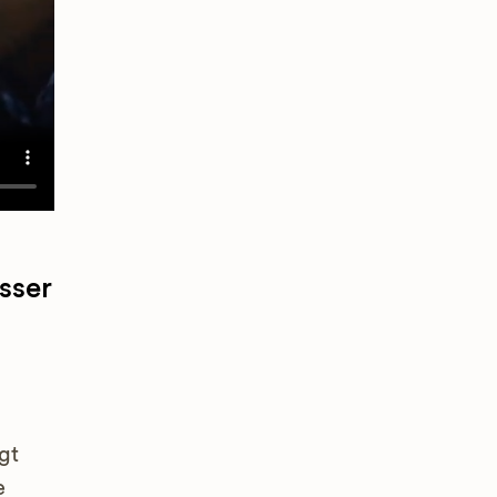
sser
gt
e