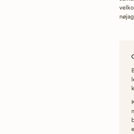
velko
nøjag
l
e