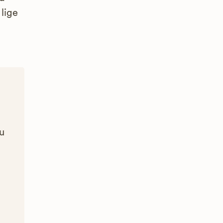
 lige
Du