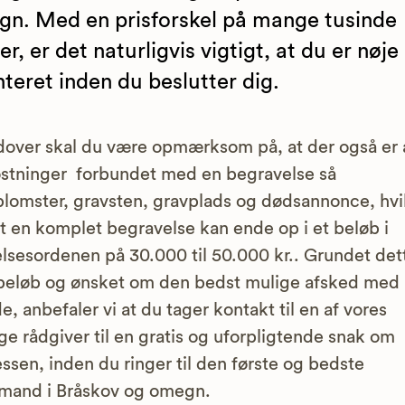
n. Med en prisforskel på mange tusinde
er, er det naturligvis vigtigt, at du er nøje
nteret inden du beslutter dig.
over skal du være opmærksom på, at der også er
tninger forbundet med en begravelse så
lomster, gravsten, gravplads og dødsannonce, hvi
at en komplet begravelse kan ende op i et beløb i
elsesordenen på 30.000 til 50.000 kr.. Grundet det
beløb og ønsket om den bedst mulige afsked med
e, anbefaler vi at du tager kontakt til en af vores
ge rådgiver til en gratis og uforpligtende snak om
ssen, inden du ringer til den første og bedste
mand i Bråskov og omegn.