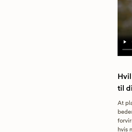
Hvi
til 
At pl
bedem
forvi
hvis 