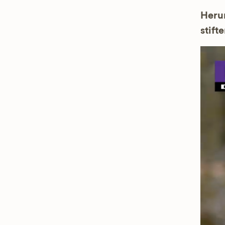
Herun
stifte