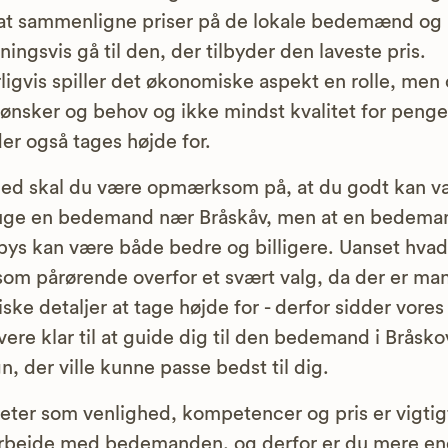
at sammenligne priser på de lokale bedemænd og
tningsvis gå til den, der tilbyder den laveste pris.
ligvis spiller det økonomiske aspekt en rolle, men
ønsker og behov og ikke mindst kvalitet for peng
der også tages højde for.
ed skal du være opmærksom på, at du godt kan v
ruge en bedemand nær Bråskåv, men at en bedema
ys kan være både bedre og billigere. Uanset hvad,
om pårørende overfor et svært valg, da der er ma
iske detaljer at tage højde for - derfor sidder vores
vere klar til at guide dig til den bedemand i Bråsk
, der ville kunne passe bedst til dig.
teter som venlighed, kompetencer og pris er vigtigt
rbejde med bedemanden, og derfor er du mere e