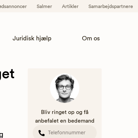
ødsannoncer
Salmer
Artikler
Samarbejdspartnere
Juridisk hjælp
Om os
get
Bliv ringet op og få
anbefalet en bedemand
og