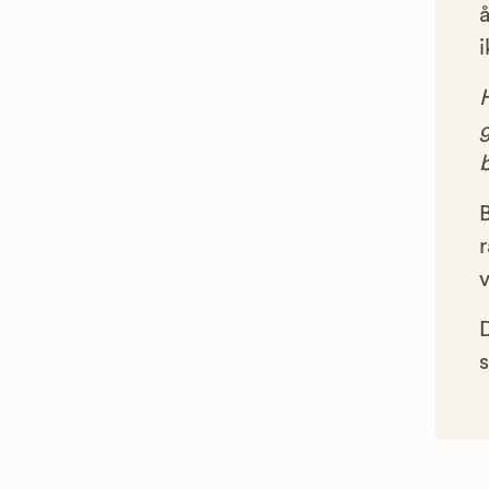
å
i
g
B
r
s