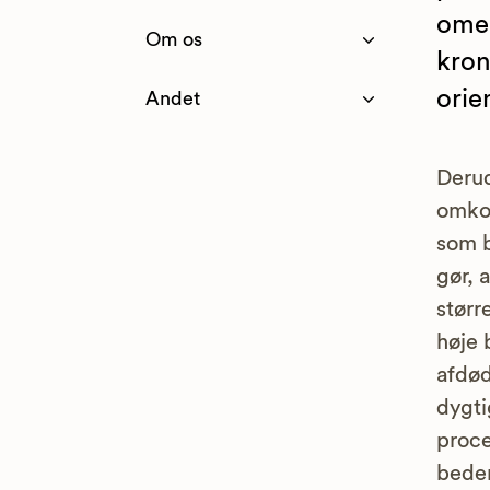
omeg
Om os
kron
orie
Andet
Derud
omkos
som b
gør, 
størr
høje 
afdød
dygti
proce
bede