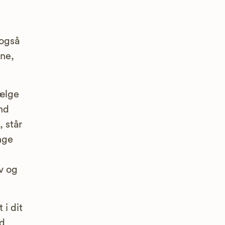
 også
ene,
ælge
nd
 står
nge
ov og
 i dit
nd