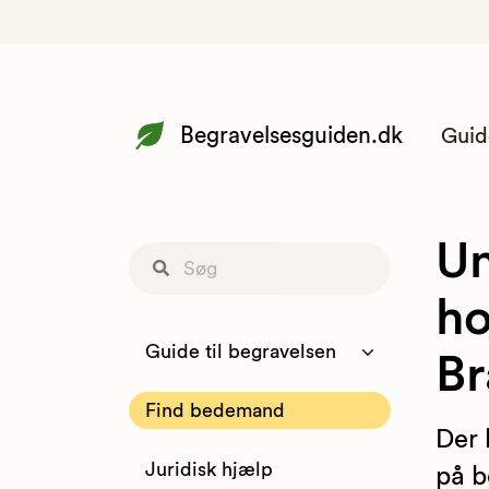
Begravelsesguiden.dk
Guid
Un
ho
Guide til begravelsen
Br
Find bedemand
Der 
Juridisk hjælp
på b