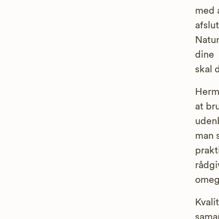
med 
afslu
Natur
dine 
skal 
Herm
at b
udenb
man s
prakt
rådgi
omegn
Kvali
sama