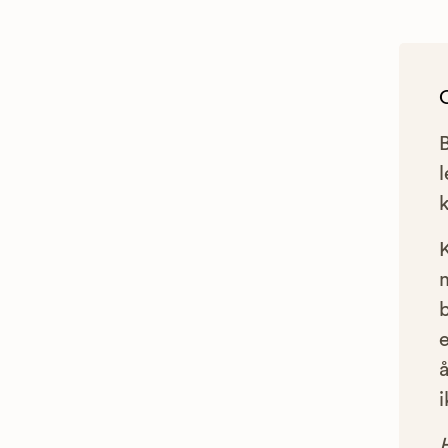
l
e
å
i