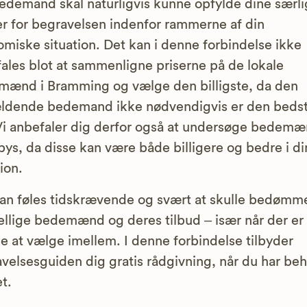
edemand skal naturligvis kunne opfylde dine særl
r for begravelsen indenfor rammerne af din
miske situation. Det kan i denne forbindelse ikke
ales blot at sammenligne priserne på de lokale
ænd i Bramming og vælge den billigste, da den
ldende bedemand ikke nødvendigvis er den bedst
Vi anbefaler dig derfor også at undersøge bedem
ys, da disse kan være både billigere og bedre i di
tion.
an føles tidskrævende og svært at skulle bedømm
ellige bedemænd og deres tilbud – især når der er
 at vælge imellem. I denne forbindelse tilbyder
velsesguiden dig gratis rådgivning, når du har be
et.