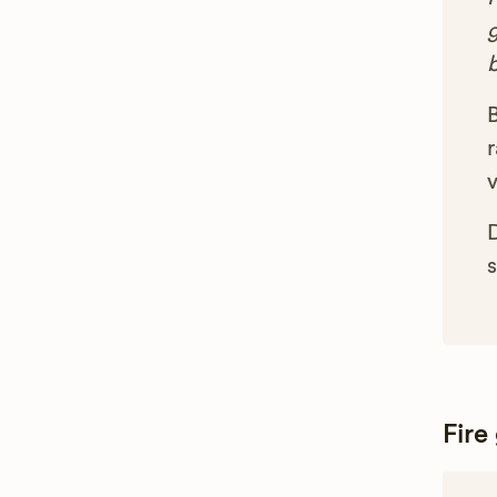
g
B
r
s
Fire