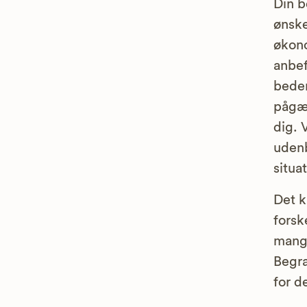
Din b
ønske
økono
anbef
bedem
pågæ
dig. 
udenb
situa
Det k
forsk
mange
Begra
for d