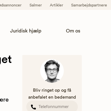
ødsannoncer
Salmer
Artikler
Samarbejdspartnere
Juridisk hjælp
Om os
get
Bliv ringet op og få
anbefalet en bedemand
være