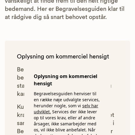
vanskeligt at finde frem til den helt rigtige
bedemand. Her er Begravelsesguiden klar til
at rådgive dig så snart behovet opstår.
Oplysning om kommerciel hensigt
Begravelsesguiden anbefaler kun
Oplysning om kommerciel
bedemænd, der lever op til vores
hensigt
statistiske pris- og kvalitetskrav. Du
Begravelsesguiden henviser til
kan læse mere om vores krav
her.
en række nøje udvalgte services,
herunder nogle, som vi
selv har
Kun bedemænd der lever op til
udviklet.
Services der ikke lever
kravene har mulighed for at indgå et
op til vores krav, eller af andre
samarbejde med os om at blive vist i
årsager, ikke samarbejder med
os, vil ikke blive anbefalet. Når
Begravelsesguiden. Bedemænd der