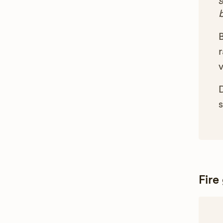
B
r
s
Fire