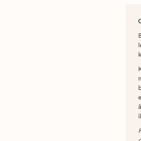
l
e
å
i
g