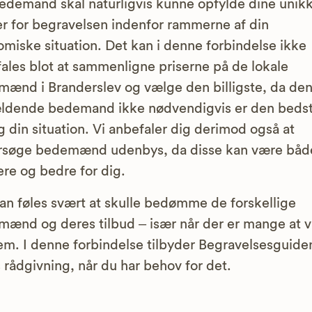
edemand skal naturligvis kunne opfylde dine unik
r for begravelsen indenfor rammerne af din
miske situation. Det kan i denne forbindelse ikke
ales blot at sammenligne priserne på de lokale
ænd i Branderslev og vælge den billigste, da de
ldende bedemand ikke nødvendigvis er den bedst
g din situation. Vi anbefaler dig derimod også at
rsøge bedemænd udenbys, da disse kan være båd
gere og bedre for dig.
an føles svært at skulle bedømme de forskellige
ænd og deres tilbud – især når der er mange at 
em. I denne forbindelse tilbyder Begravelsesguide
s rådgivning, når du har behov for det.