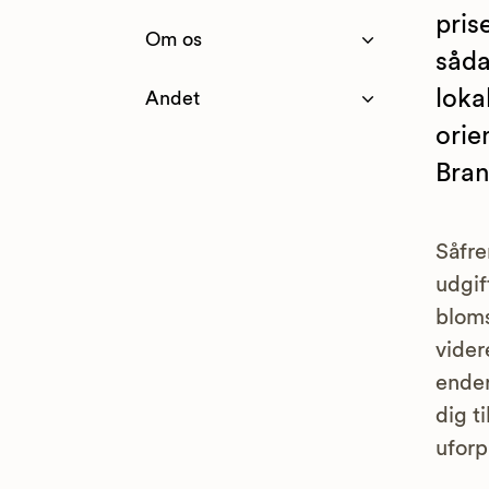
pris
Om os
såda
loka
Andet
orie
Bran
Såfre
udgif
bloms
vider
ender
dig ti
uforp