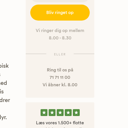
Bliv ringet op
Vi ringer dig op mellem
8.00 - 8.30
ELLER
pisk
Ring til os på
s
71 71 11 00
med
Vi åbner kl. 8.00
is
drer
yr.
Læs vores 1.500+ flotte