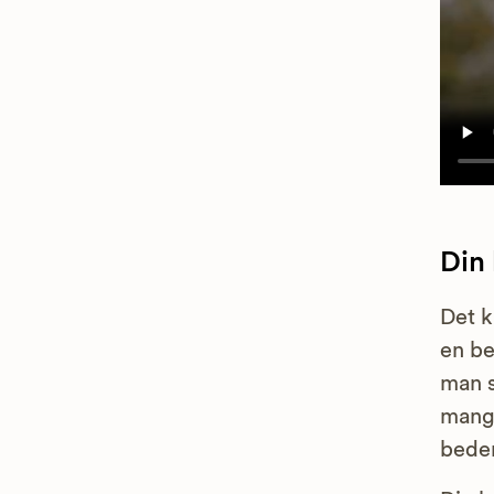
Din
Det k
en be
man s
mange
bedem