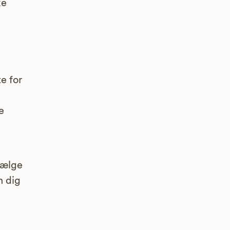
ke
n
e for
e
vælge
n dig