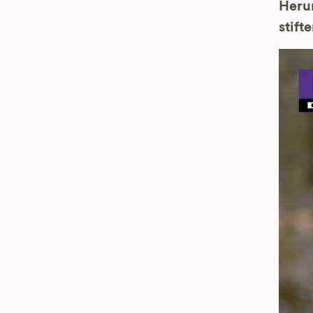
Herun
stifte