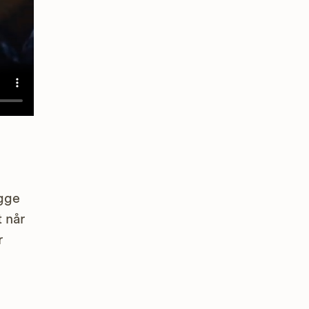
ægge
 når
r