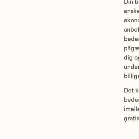
Din b
ønske
økono
anbef
bedem
pågæ
dig o
unde
billi
Det k
bedem
imell
grati