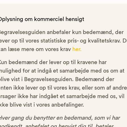
Oplysning om kommerciel hensigt
Begravelsesguiden anbefaler kun bedemænd, der
ever op til vores statistiske pris- og kvalitetskrav. 
kan læse mere om vores krav
her.
Kun bedemænd der lever op til kravene har
mulighed for at indgå et samarbejde med os om at
blive vist i Begravelsesguiden. Bedemænd der
nten ikke lever op til vores krav, eller som af andre
rsager ikke har indgået et samarbejde med os, vil
kke blive vist i vores anbefalinger.
Hver gang du benytter en bedemand, som vi har
odkendt, anbefalet og henvist dig til, betaler