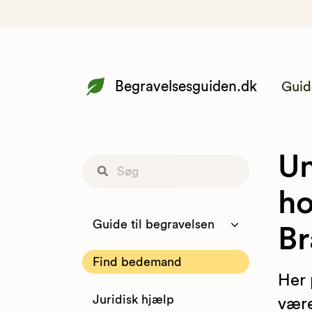
Begravelsesguiden.dk
Guid
Un
ho
Guide til begravelsen
Br
Find bedemand
Her 
Juridisk hjælp
være