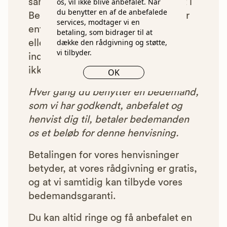
samarbejde med os om at blive vist i
os, vil ikke blive anbefalet. Når
du benytter en af de anbefalede
Begravelsesguiden. Bedemænd der
services, modtager vi en
enten ikke lever op til vores krav,
betaling, som bidrager til at
dække den rådgivning og støtte,
eller som af andre årsager ikke har
vi tilbyder.
indgået et samarbejde med os, vil
ikke blive vist i vores anbefalinger.
OK
Hver gang du benytter en bedemand,
som vi har godkendt, anbefalet og
henvist dig til, betaler bedemanden
os et beløb for denne henvisning.
Betalingen for vores henvisninger
betyder, at vores rådgivning er gratis,
og at vi samtidig kan tilbyde vores
bedemandsgaranti.
Du kan altid ringe og få anbefalet en