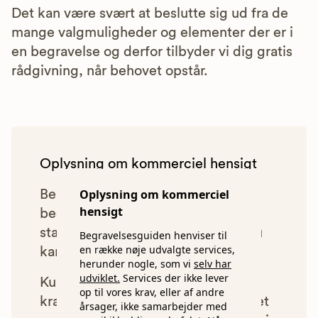
Det kan være svært at beslutte sig ud fra de
mange valgmuligheder og elementer der er i
en begravelse og derfor tilbyder vi dig gratis
rådgivning, når behovet opstår.
Oplysning om kommerciel hensigt
Oplysning om kommerciel
Begravelsesguiden anbefaler kun
hensigt
bedemænd, der lever op til vores
statistiske pris- og kvalitetskrav. Du
Begravelsesguiden henviser til
en række nøje udvalgte services,
kan læse mere om vores krav
her.
herunder nogle, som vi
selv har
udviklet.
Services der ikke lever
Kun bedemænd der lever op til
op til vores krav, eller af andre
kravene har mulighed for at indgå et
årsager, ikke samarbejder med