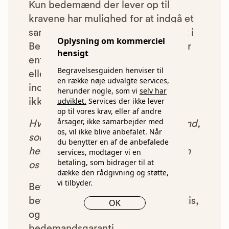
Kun bedemænd der lever op til
kravene har mulighed for at indgå et
samarbejde med os om at blive vist i
Oplysning om kommerciel
Begravelsesguiden. Bedemænd der
hensigt
enten ikke lever op til vores krav,
Begravelsesguiden henviser til
eller som af andre årsager ikke har
en række nøje udvalgte services,
indgået et samarbejde med os, vil
herunder nogle, som vi
selv har
udviklet.
Services der ikke lever
ikke blive vist i vores anbefalinger.
op til vores krav, eller af andre
årsager, ikke samarbejder med
Hver gang du benytter en bedemand,
os, vil ikke blive anbefalet. Når
som vi har godkendt, anbefalet og
du benytter en af de anbefalede
henvist dig til, betaler bedemanden
services, modtager vi en
betaling, som bidrager til at
os et beløb for denne henvisning.
dække den rådgivning og støtte,
vi tilbyder.
Betalingen for vores henvisninger
betyder, at vores rådgivning er gratis,
OK
og at vi samtidig kan tilbyde vores
bedemandsgaranti.