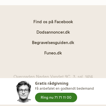
Find os på Facebook
Dodsannoncer.dk
Begravelsesguiden.dk
Funeo.dk
Overgaden Neden Vandet 9C, 3. sal, 1414
Gratis rådgivning
København K
Få anbefalet en godkendt bedemand
kontakt@begravelsesguiden.dk, telefon 71 71 11 00
CVR. 36065567
Ring nu 71 71 11 00