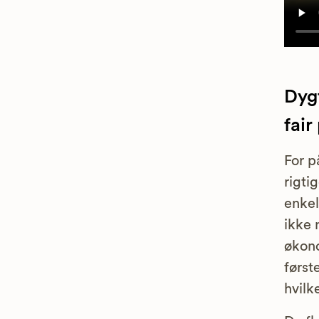
Dyg
fair
For p
rigti
enkel
ikke 
økono
først
hvilk