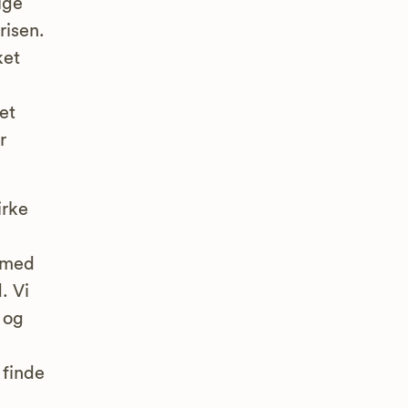
lge
risen.
ket
et
r
irke
u med
. Vi
 og
 finde