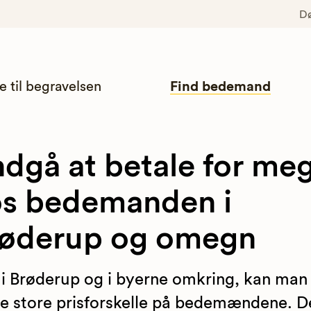
D
e til begravelsen
Find bedemand
dgå at betale for me
s bedemanden i
røderup og omegn
 i Brøderup og i byerne omkring, kan man
 store prisforskelle på bedemændene. De