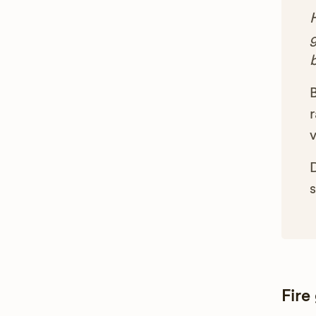
g
B
r
s
Fire