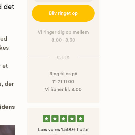
d det
Bliv ringet op
Vi ringer dig op mellem
med
8.00 - 8.30
kkes
ELLER
 et
Ring til os på
71 71 11 00
e, der
Vi åbner kl. 8.00
uidens
Læs vores 1.500+ flotte