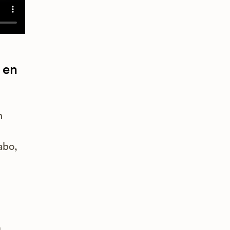
 en
n
abo,