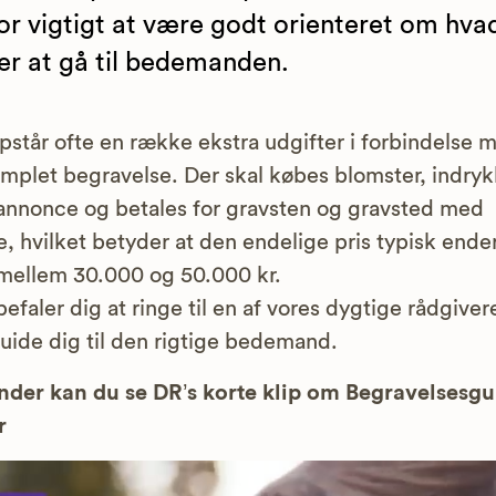
or vigtigt at være godt orienteret om hva
er at gå til bedemanden.
pstår ofte en række ekstra udgifter i forbindelse 
mplet begravelse. Der skal købes blomster, indry
nnonce og betales for gravsten og gravsted med
e, hvilket betyder at den endelige pris typisk ender
mellem 30.000 og 50.000 kr.
befaler dig at ringe til en af vores dygtige rådgiver
uide dig til den rigtige bedemand.
der kan du se DR’s korte klip om Begravelsesg
r