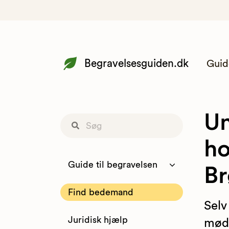
Begravelsesguiden.dk
Guid
Un
ho
Guide til begravelsen
B
Find bedemand
Selv
Juridisk hjælp
møde