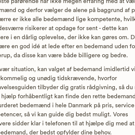
este pårørende har ikke megen erfaring med at væ
ænd og derfor vælger de alene på baggrund af p
rre er ikke alle bedemænd lige kompetente, hvil
esværre risikerer at opdage for sent - dette kan
tere i en dårlig oplevelse, der ikke kan gøres om. D
ære en god idé at lede efter en bedemand uden fo
rup, da disse kan være både billigere og bedre.
svær situation, kan valget af bedemand imidlertid v
kommelig og unødig tidskrævende, hvorfor
velsesguiden tilbyder dig gratis rådgivning, så d
 hjælp forhåbentligt kan finde den rette bedemand
urderet bedemænd i hele Danmark på pris, service
tencer, så vi kan guide dig bedst muligt. Vores
vere sidder klar i telefonen til at hjælpe dig med at
edemand, der bedst opfylder dine behov.