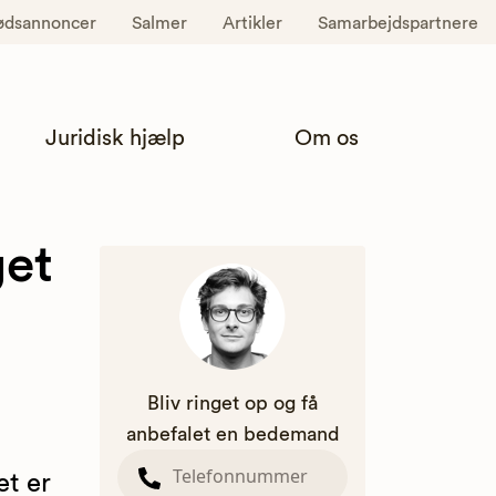
ødsannoncer
Salmer
Artikler
Samarbejdspartnere
Juridisk hjælp
Om os
get
Bliv ringet op og få
anbefalet en bedemand
t er