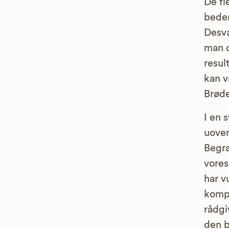
De fl
bedem
Desvæ
man d
resul
kan v
Brøde
I en 
uover
Begra
vores
har v
kompe
rådgi
den b