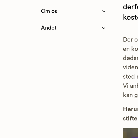
derf
Om os
kost
Andet
Der o
en ko
dødsa
vider
sted 
Vi an
kan g
Herun
stifte