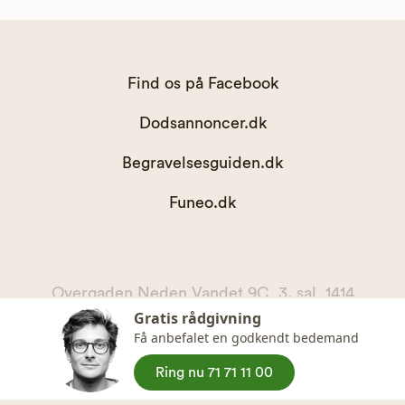
Find os på Facebook
Dodsannoncer.dk
Begravelsesguiden.dk
Funeo.dk
Overgaden Neden Vandet 9C, 3. sal, 1414
Gratis rådgivning
København K
Få anbefalet en godkendt bedemand
kontakt@begravelsesguiden.dk, telefon 71 71 11 00
CVR. 36065567
Ring nu 71 71 11 00