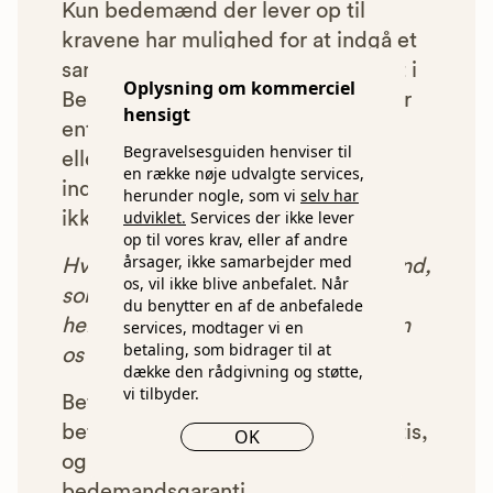
Kun bedemænd der lever op til
kravene har mulighed for at indgå et
samarbejde med os om at blive vist i
Oplysning om kommerciel
Begravelsesguiden. Bedemænd der
hensigt
enten ikke lever op til vores krav,
Begravelsesguiden henviser til
eller som af andre årsager ikke har
en række nøje udvalgte services,
indgået et samarbejde med os, vil
herunder nogle, som vi
selv har
udviklet.
Services der ikke lever
ikke blive vist i vores anbefalinger.
op til vores krav, eller af andre
årsager, ikke samarbejder med
Hver gang du benytter en bedemand,
os, vil ikke blive anbefalet. Når
som vi har godkendt, anbefalet og
du benytter en af de anbefalede
henvist dig til, betaler bedemanden
services, modtager vi en
betaling, som bidrager til at
os et beløb for denne henvisning.
dække den rådgivning og støtte,
vi tilbyder.
Betalingen for vores henvisninger
betyder, at vores rådgivning er gratis,
OK
og at vi samtidig kan tilbyde vores
bedemandsgaranti.