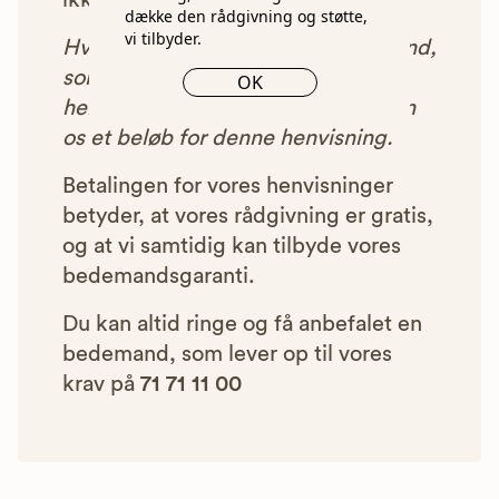
ikke blive vist i vores anbefalinger.
dække den rådgivning og støtte,
vi tilbyder.
Hver gang du benytter en bedemand,
som vi har godkendt, anbefalet og
OK
henvist dig til, betaler bedemanden
os et beløb for denne henvisning.
Betalingen for vores henvisninger
betyder, at vores rådgivning er gratis,
og at vi samtidig kan tilbyde vores
bedemandsgaranti.
Du kan altid ringe og få anbefalet en
bedemand, som lever op til vores
krav på
71 71 11 00