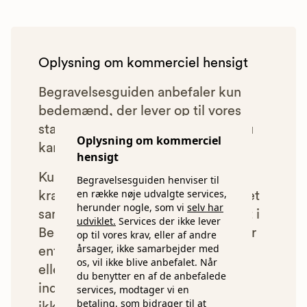
Oplysning om kommerciel hensigt
Begravelsesguiden anbefaler kun
bedemænd, der lever op til vores
statistiske pris- og kvalitetskrav. Du
Oplysning om kommerciel
kan læse mere om vores krav
her.
hensigt
Kun bedemænd der lever op til
Begravelsesguiden henviser til
en række nøje udvalgte services,
kravene har mulighed for at indgå et
herunder nogle, som vi
selv har
samarbejde med os om at blive vist i
udviklet.
Services der ikke lever
Begravelsesguiden. Bedemænd der
op til vores krav, eller af andre
årsager, ikke samarbejder med
enten ikke lever op til vores krav,
os, vil ikke blive anbefalet. Når
eller som af andre årsager ikke har
du benytter en af de anbefalede
indgået et samarbejde med os, vil
services, modtager vi en
betaling, som bidrager til at