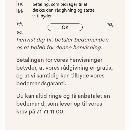
indgået et samarbejde med os, vil
betaling, som bidrager til at
dække den rådgivning og støtte,
ikke blive vist i vores anbefalinger.
vi tilbyder.
Hver gang du benytter en bedemand,
OK
som vi har godkendt, anbefalet og
henvist dig til, betaler bedemanden
os et beløb for denne henvisning.
Betalingen for vores henvisninger
betyder, at vores rådgivning er gratis,
og at vi samtidig kan tilbyde vores
bedemandsgaranti.
Du kan altid ringe og få anbefalet en
bedemand, som lever op til vores
krav på
71 71 11 00