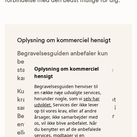
forbindelse med den bedst mulige for dig.
Oplysning om kommerciel hensigt
Begravelsesguiden anbefaler kun
bedemænd, der lever op til vores
Oplysning om kommerciel
statistiske pris- og kvalitetskrav. Du
hensigt
kan læse mere om vores krav
her.
Begravelsesguiden henviser til
Kun bedemænd der lever op til
en række nøje udvalgte services,
herunder nogle, som vi
selv har
kravene har mulighed for at indgå et
udviklet.
Services der ikke lever
samarbejde med os om at blive vist i
op til vores krav, eller af andre
Begravelsesguiden. Bedemænd der
årsager, ikke samarbejder med
os, vil ikke blive anbefalet. Når
enten ikke lever op til vores krav,
du benytter en af de anbefalede
eller som af andre årsager ikke har
services, modtager vi en