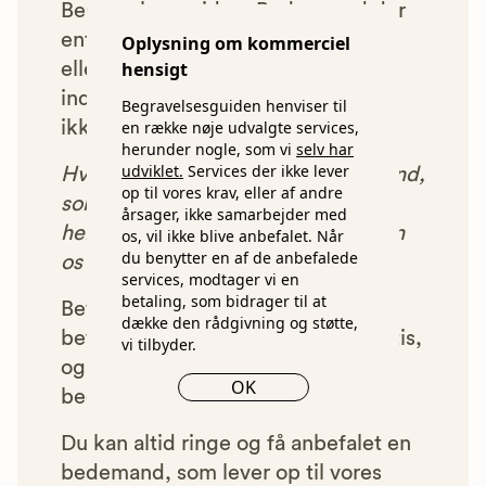
Begravelsesguiden. Bedemænd der
enten ikke lever op til vores krav,
Oplysning om kommerciel
hensigt
eller som af andre årsager ikke har
indgået et samarbejde med os, vil
Begravelsesguiden henviser til
en række nøje udvalgte services,
ikke blive vist i vores anbefalinger.
herunder nogle, som vi
selv har
udviklet.
Services der ikke lever
Hver gang du benytter en bedemand,
op til vores krav, eller af andre
som vi har godkendt, anbefalet og
årsager, ikke samarbejder med
henvist dig til, betaler bedemanden
os, vil ikke blive anbefalet. Når
du benytter en af de anbefalede
os et beløb for denne henvisning.
services, modtager vi en
betaling, som bidrager til at
Betalingen for vores henvisninger
dække den rådgivning og støtte,
betyder, at vores rådgivning er gratis,
vi tilbyder.
og at vi samtidig kan tilbyde vores
OK
bedemandsgaranti.
Du kan altid ringe og få anbefalet en
bedemand, som lever op til vores