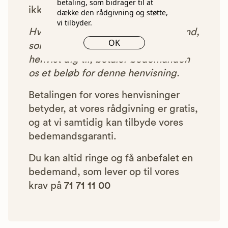
betaling, som bidrager til at
ikke blive vist i vores anbefalinger.
dække den rådgivning og støtte,
vi tilbyder.
Hver gang du benytter en bedemand,
OK
som vi har godkendt, anbefalet og
henvist dig til, betaler bedemanden
os et beløb for denne henvisning.
Betalingen for vores henvisninger
betyder, at vores rådgivning er gratis,
og at vi samtidig kan tilbyde vores
bedemandsgaranti.
Du kan altid ringe og få anbefalet en
bedemand, som lever op til vores
krav på
71 71 11 00