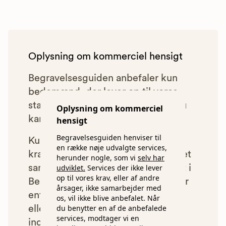
Oplysning om kommerciel hensigt
Begravelsesguiden anbefaler kun
bedemænd, der lever op til vores
statistiske pris- og kvalitetskrav. Du
Oplysning om kommerciel
kan læse mere om vores krav
her.
hensigt
Begravelsesguiden henviser til
Kun bedemænd der lever op til
en række nøje udvalgte services,
kravene har mulighed for at indgå et
herunder nogle, som vi
selv har
udviklet.
Services der ikke lever
samarbejde med os om at blive vist i
op til vores krav, eller af andre
Begravelsesguiden. Bedemænd der
årsager, ikke samarbejder med
enten ikke lever op til vores krav,
os, vil ikke blive anbefalet. Når
du benytter en af de anbefalede
eller som af andre årsager ikke har
services, modtager vi en
indgået et samarbejde med os, vil