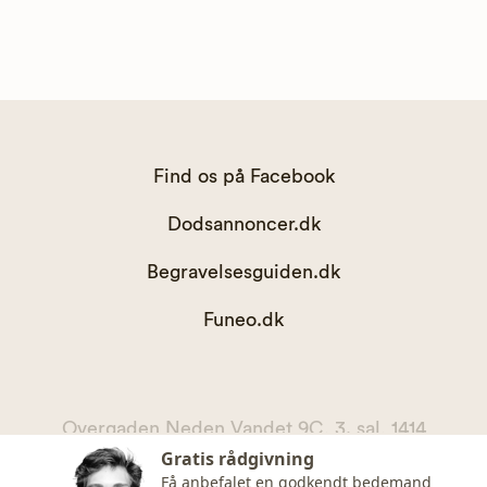
Find os på Facebook
Dodsannoncer.dk
Begravelsesguiden.dk
Funeo.dk
Overgaden Neden Vandet 9C, 3. sal, 1414
Gratis rådgivning
København K
Få anbefalet en godkendt bedemand