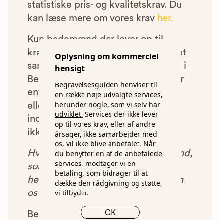
statistiske pris- og kvalitetskrav. Du
kan læse mere om vores krav
her.
Kun bedemænd der lever op til
kravene har mulighed for at indgå et
Oplysning om kommerciel
samarbejde med os om at blive vist i
hensigt
Begravelsesguiden. Bedemænd der
Begravelsesguiden henviser til
enten ikke lever op til vores krav,
en række nøje udvalgte services,
herunder nogle, som vi
selv har
eller som af andre årsager ikke har
udviklet.
Services der ikke lever
indgået et samarbejde med os, vil
op til vores krav, eller af andre
ikke blive vist i vores anbefalinger.
årsager, ikke samarbejder med
os, vil ikke blive anbefalet. Når
Hver gang du benytter en bedemand,
du benytter en af de anbefalede
services, modtager vi en
som vi har godkendt, anbefalet og
betaling, som bidrager til at
henvist dig til, betaler bedemanden
dække den rådgivning og støtte,
os et beløb for denne henvisning.
vi tilbyder.
OK
Betalingen for vores henvisninger