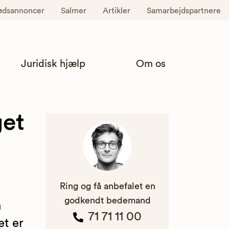
ødsannoncer
Salmer
Artikler
Samarbejdspartnere
Juridisk hjælp
Om os
get
Ring og få anbefalet en
godkendt bedemand
n
71 71 11 00
t er