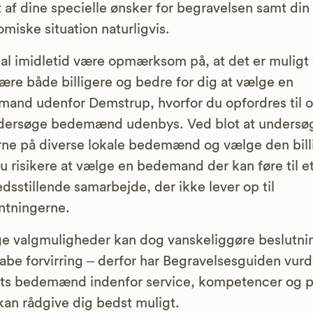
 af dine specielle ønsker for begravelsen samt din
miske situation naturligvis.
al imidletid være opmærksom på, at det er muligt
ære både billigere og bedre for dig at vælge en
and udenfor Demstrup, hvorfor du opfordres til 
ndersøge bedemænd udenbys. Ved blot at undersø
rne på diverse lokale bedemænd og vælge den bill
u risikere at vælge en bedemand der kan føre til e
redsstillende samarbejde, der ikke lever op til
ntningerne.
 valgmuligheder kan dog vanskeliggøre beslutni
abe forvirring – derfor har Begravelsesguiden vurd
ts bedemænd indenfor service, kompetencer og pr
 kan rådgive dig bedst muligt.