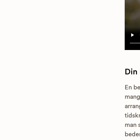
Din
En be
mang
arran
tidsk
man s
bedem