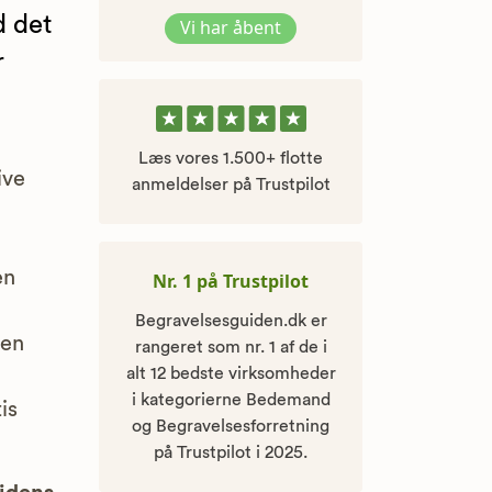
d det
Vi har åbent
r
Læs vores 1.500+ flotte
ive
anmeldelser på Trustpilot
en
Nr. 1 på Trustpilot
Begravelsesguiden.dk er
 en
rangeret som nr. 1 af de i
alt 12 bedste virksomheder
i kategorierne Bedemand
is
og Begravelsesforretning
på Trustpilot i 2025.