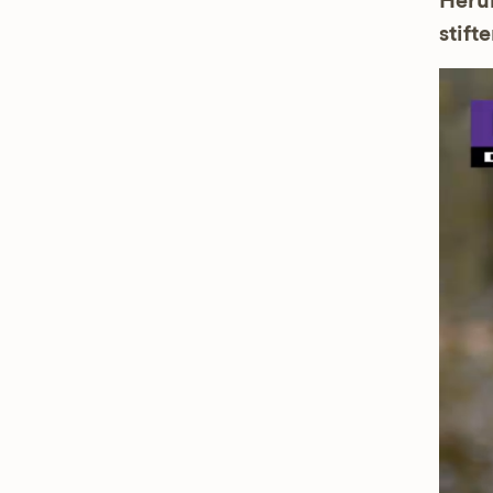
Herun
stifte