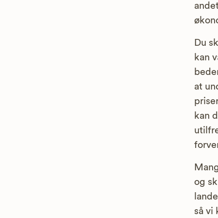
andet
økono
Du sk
kan v
bedem
at u
prise
kan d
utilf
forve
Mange
og sk
lande
så vi