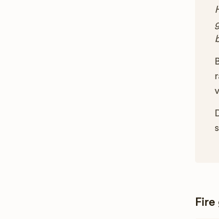
g
B
r
s
Fire