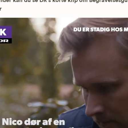
der kan du se DR’s korte klip om Begravelsesg
r