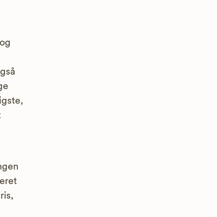
 og
også
ge
igste,
t
ngen
eret
is,