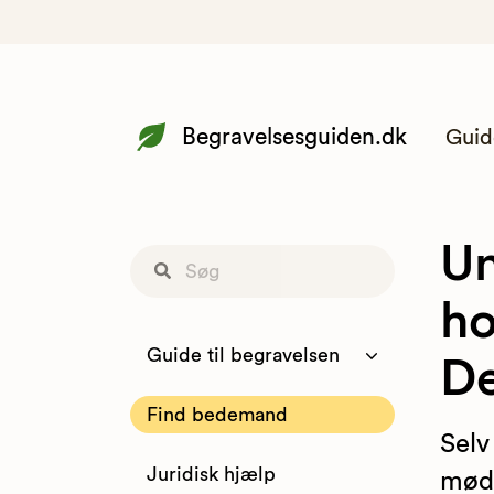
Begravelsesguiden.dk
Guid
Un
ho
Guide til begravelsen
D
Find bedemand
Selv
Juridisk hjælp
møde