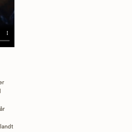
er
l
år
landt