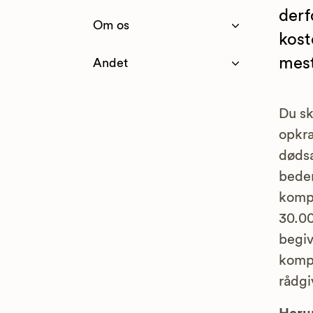
derf
Om os
kost
mest
Andet
Du sk
opkræ
dødsa
bedem
kompl
30.00
begiv
kompe
rådgi