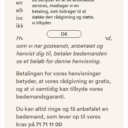
enten ikke lever op til vores krav,
services, modtager vi en
eller som af andre årsager ikke har
betaling, som bidrager til at
dække den rådgivning og støtte,
indgået et samarbejde med os, vil
vi tilbyder.
ikke blive vist i vores anbefalinger.
OK
Hver gang du benytter en bedemand,
som vi har godkendt, anbefalet og
henvist dig til, betaler bedemanden
os et beløb for denne henvisning.
Betalingen for vores henvisninger
betyder, at vores rådgivning er gratis,
og at vi samtidig kan tilbyde vores
bedemandsgaranti.
Du kan altid ringe og få anbefalet en
bedemand, som lever op til vores
krav på
71 71 11 00