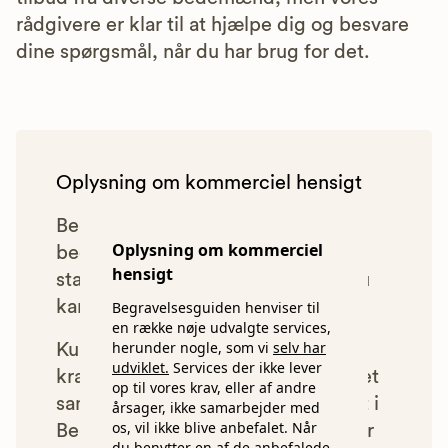
rådgivere er klar til at hjælpe dig og besvare
dine spørgsmål, når du har brug for det.
Oplysning om kommerciel hensigt
Begravelsesguiden anbefaler kun
Oplysning om kommerciel
bedemænd, der lever op til vores
hensigt
statistiske pris- og kvalitetskrav. Du
kan læse mere om vores krav
her.
Begravelsesguiden henviser til
en række nøje udvalgte services,
herunder nogle, som vi
selv har
Kun bedemænd der lever op til
udviklet.
Services der ikke lever
kravene har mulighed for at indgå et
op til vores krav, eller af andre
samarbejde med os om at blive vist i
årsager, ikke samarbejder med
os, vil ikke blive anbefalet. Når
Begravelsesguiden. Bedemænd der
du benytter en af de anbefalede