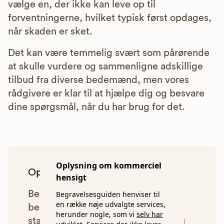
vælge en, der ikke kan leve op til
forventningerne, hvilket typisk først opdages,
når skaden er sket.
Det kan være temmelig svært som pårørende
at skulle vurdere og sammenligne adskillige
tilbud fra diverse bedemænd, men vores
rådgivere er klar til at hjælpe dig og besvare
dine spørgsmål, når du har brug for det.
Oplysning om kommerciel
Oplysning om kommerciel hensigt
hensigt
Begravelsesguiden anbefaler kun
Begravelsesguiden henviser til
en række nøje udvalgte services,
bedemænd, der lever op til vores
herunder nogle, som vi
selv har
statistiske pris- og kvalitetskrav. Du