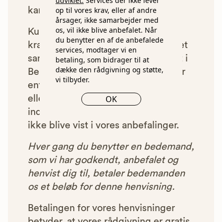
udviklet.
Services der ikke lever
kan læse mere om vores krav
op til vores krav, eller af andre
her.
årsager, ikke samarbejder med
os, vil ikke blive anbefalet. Når
Kun bedemænd der lever op til
du benytter en af de anbefalede
kravene har mulighed for at indgå et
services, modtager vi en
samarbejde med os om at blive vist i
betaling, som bidrager til at
dække den rådgivning og støtte,
Begravelsesguiden. Bedemænd der
vi tilbyder.
enten ikke lever op til vores krav,
eller som af andre årsager ikke har
OK
indgået et samarbejde med os, vil
ikke blive vist i vores anbefalinger.
Hver gang du benytter en bedemand,
som vi har godkendt, anbefalet og
henvist dig til, betaler bedemanden
os et beløb for denne henvisning.
Betalingen for vores henvisninger
betyder, at vores rådgivning er gratis,