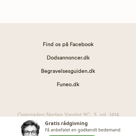
Find os på Facebook
Dodsannoncer.dk
Begravelsesguiden.dk
Funeo.dk
Overgaden Neden Vandet 9C, 3. sal, 1414
Gratis rådgivning
København K
Få anbefalet en godkendt bedemand
kontakt@begravelsesguiden.dk, telefon 71 71 11 00