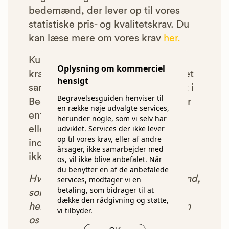
bedemænd, der lever op til vores
statistiske pris- og kvalitetskrav. Du
kan læse mere om vores krav
her.
Kun bedemænd der lever op til
Oplysning om kommerciel
kravene har mulighed for at indgå et
hensigt
samarbejde med os om at blive vist i
Begravelsesguiden henviser til
Begravelsesguiden. Bedemænd der
en række nøje udvalgte services,
enten ikke lever op til vores krav,
herunder nogle, som vi
selv har
udviklet.
Services der ikke lever
eller som af andre årsager ikke har
op til vores krav, eller af andre
indgået et samarbejde med os, vil
årsager, ikke samarbejder med
ikke blive vist i vores anbefalinger.
os, vil ikke blive anbefalet. Når
du benytter en af de anbefalede
Hver gang du benytter en bedemand,
services, modtager vi en
betaling, som bidrager til at
som vi har godkendt, anbefalet og
dække den rådgivning og støtte,
henvist dig til, betaler bedemanden
vi tilbyder.
os et beløb for denne henvisning.