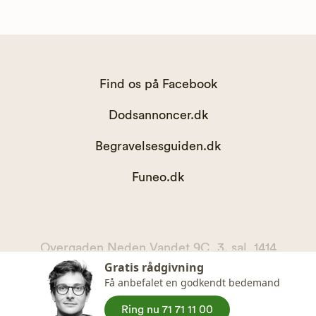
Find os på Facebook
Dodsannoncer.dk
Begravelsesguiden.dk
Funeo.dk
Overgaden Neden Vandet 9C, 3. sal, 1414
Gratis rådgivning
København K
Få anbefalet en godkendt bedemand
kontakt@begravelsesguiden.dk, telefon 71 71 11 00
CVR. 36065567
Ring nu 71 71 11 00