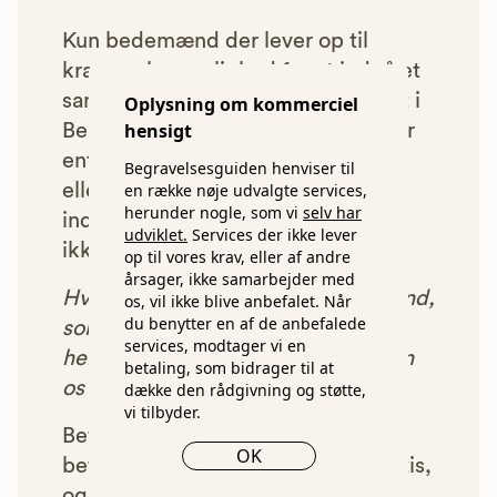
Kun bedemænd der lever op til
kravene har mulighed for at indgå et
samarbejde med os om at blive vist i
Oplysning om kommerciel
hensigt
Begravelsesguiden. Bedemænd der
enten ikke lever op til vores krav,
Begravelsesguiden henviser til
en række nøje udvalgte services,
eller som af andre årsager ikke har
herunder nogle, som vi
selv har
indgået et samarbejde med os, vil
udviklet.
Services der ikke lever
ikke blive vist i vores anbefalinger.
op til vores krav, eller af andre
årsager, ikke samarbejder med
Hver gang du benytter en bedemand,
os, vil ikke blive anbefalet. Når
du benytter en af de anbefalede
som vi har godkendt, anbefalet og
services, modtager vi en
henvist dig til, betaler bedemanden
betaling, som bidrager til at
os et beløb for denne henvisning.
dække den rådgivning og støtte,
vi tilbyder.
Betalingen for vores henvisninger
OK
betyder, at vores rådgivning er gratis,
og at vi samtidig kan tilbyde vores