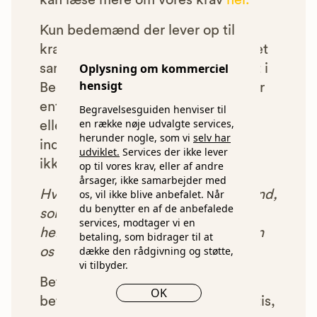
kan læse mere om vores krav
her.
Kun bedemænd der lever op til
kravene har mulighed for at indgå et
Oplysning om kommerciel
samarbejde med os om at blive vist i
hensigt
Begravelsesguiden. Bedemænd der
enten ikke lever op til vores krav,
Begravelsesguiden henviser til
en række nøje udvalgte services,
eller som af andre årsager ikke har
herunder nogle, som vi
selv har
indgået et samarbejde med os, vil
udviklet.
Services der ikke lever
ikke blive vist i vores anbefalinger.
op til vores krav, eller af andre
årsager, ikke samarbejder med
os, vil ikke blive anbefalet. Når
Hver gang du benytter en bedemand,
du benytter en af de anbefalede
som vi har godkendt, anbefalet og
services, modtager vi en
henvist dig til, betaler bedemanden
betaling, som bidrager til at
dække den rådgivning og støtte,
os et beløb for denne henvisning.
vi tilbyder.
Betalingen for vores henvisninger
OK
betyder, at vores rådgivning er gratis,