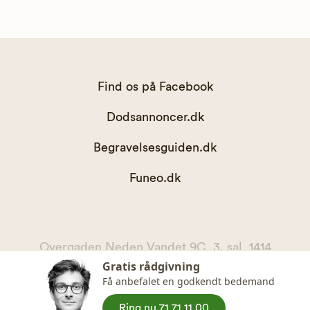
Find os på Facebook
Dodsannoncer.dk
Begravelsesguiden.dk
Funeo.dk
Overgaden Neden Vandet 9C, 3. sal, 1414
Gratis rådgivning
København K
Få anbefalet en godkendt bedemand
kontakt@begravelsesguiden.dk, telefon 71 71 11 00
CVR. 36065567
Ring nu 71 71 11 00