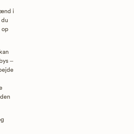
mænd i
 du
 op
 kan
bys –
bejde
e
iden
og