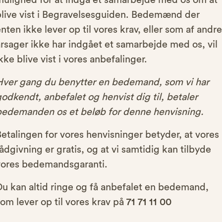
mulighed for at indgå et samarbejde med os om at
blive vist i Begravelsesguiden. Bedemænd der
nten ikke lever op til vores krav, eller som af andre
rsager ikke har indgået et samarbejde med os, vil
kke blive vist i vores anbefalinger.
Hver gang du benytter en bedemand, som vi har
odkendt, anbefalet og henvist dig til, betaler
bedemanden os et beløb for denne henvisning.
etalingen for vores henvisninger betyder, at vores
ådgivning er gratis, og at vi samtidig kan tilbyde
vores bedemandsgaranti.
Du kan altid ringe og få anbefalet en bedemand,
om lever op til vores krav på
71 71 11 00