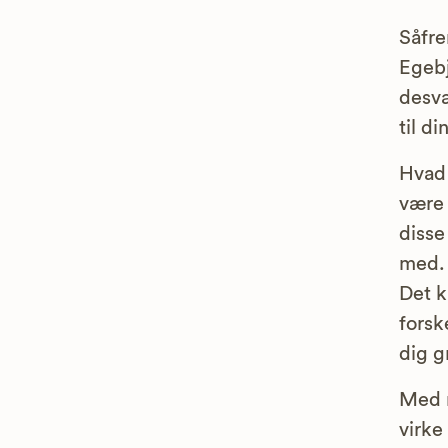
Såfre
Egebj
desvæ
til d
Hvad 
være
disse
med.
Det k
forsk
dig g
Med 
virke