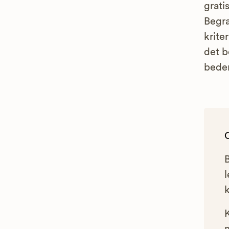
grati
Begr
krite
det b
bede
l