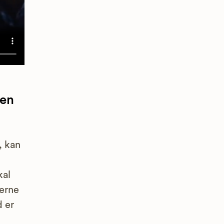
 en
, kan
kal
merne
d er