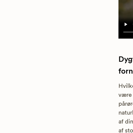
Dyg
forn
Hvilk
være 
pårør
natur
af di
af st