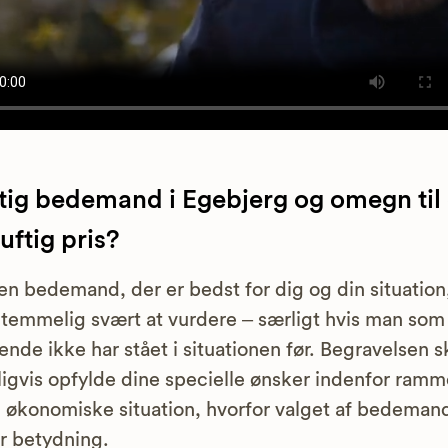
tig bedemand i Egebjerg og omegn til
uftig pris?
en bedemand, der er bedst for dig og din situation
temmelig svært at vurdere – særligt hvis man som
ende ikke har stået i situationen før. Begravelsen s
ligvis opfylde dine specielle ønsker indenfor ram
n økonomiske situation, hvorfor valget af bedeman
or betydning.