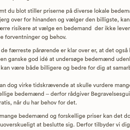
mt du blot stiller priserne på diverse lokale bede
erg over for hinanden og vælger den billigste, kan
rre risikere at vælge en bedemand der ikke lever
ine forventninger og behov.
de færreste pårørende er klar over er, at det også
 en ganske god idé at undersøge bedemænd uden
 kan være både billigere og bedre for dig at samar
an dog virke tidskrævende at skulle vurdere mang
ellige bedemænd – derfor rådgiver Begravelsesgu
ratis, når du har behov for det.
mange bedemænd og forskellige priser kan det d
 uoverskueligt at beslutte sig. Derfor tilbyder vi dig