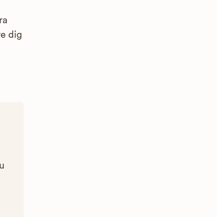
ra
re dig
Du