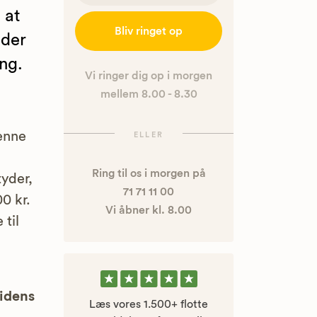
 at
Bliv ringet op
eder
ing.
Vi ringer dig op i morgen
mellem 8.00 - 8.30
denne
ELLER
Ring til os i morgen på
yder,
71 71 11 00
0 kr.
Vi åbner kl. 8.00
 til
u
uidens
Læs vores 1.500+ flotte