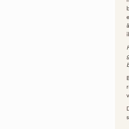
e
å
i
g
B
r
s