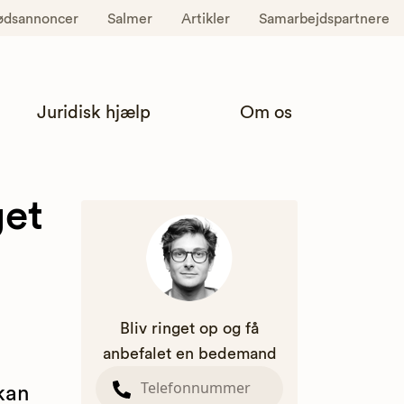
ødsannoncer
Salmer
Artikler
Samarbejdspartnere
Juridisk hjælp
Om os
get
Bliv ringet op og få
anbefalet en bedemand
kan