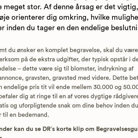
 meget stor. Af denne årsag er det vigtig,
øje orienterer dig omkring, hvilke muligh
er inden du tager en den endelige beslutn
mt du ønsker en komplet begravelse, skal du være
ksom på de ekstra udgifter, der typisk opstår i 
ndelse – dette være sig til blomster, indrykning af
nnonce, gravsten, gravsted med videre. Dette bet
n endelige pris tit vil ende mellem 30.000 og 50.00
befaler dig at ringe til en af vores dygtige rådgivere
atis og uforpligtende snak om dine behov inden d
r til en bedemand.
der kan du se DR’s korte klip om Begravelsesg