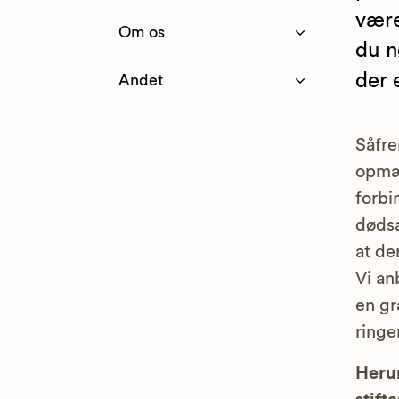
være
Om os
du n
der 
Andet
Såfre
opmær
forbi
dødsa
at de
Vi an
en gr
ringe
Herun