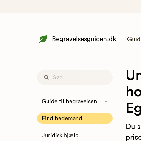
Begravelsesguiden.dk
Guid
Un
ho
Guide til begravelsen
Eg
Find bedemand
Du s
Juridisk hjælp
pris