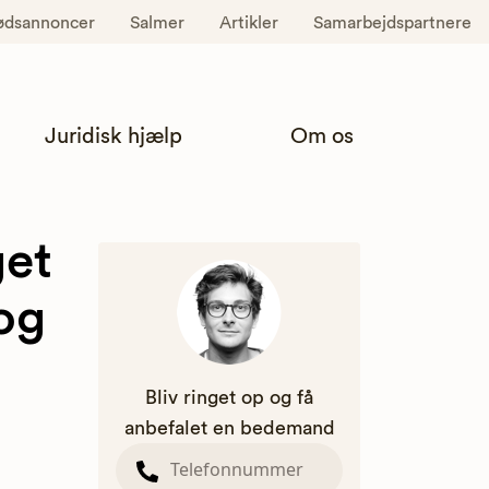
ødsannoncer
Salmer
Artikler
Samarbejdspartnere
Juridisk hjælp
Om os
get
og
Bliv ringet op og få
anbefalet en bedemand
d