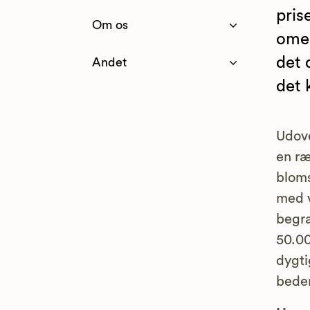
pris
Om os
omeg
det 
Andet
det 
Udove
en ræ
bloms
med v
begra
50.00
dygti
bedem