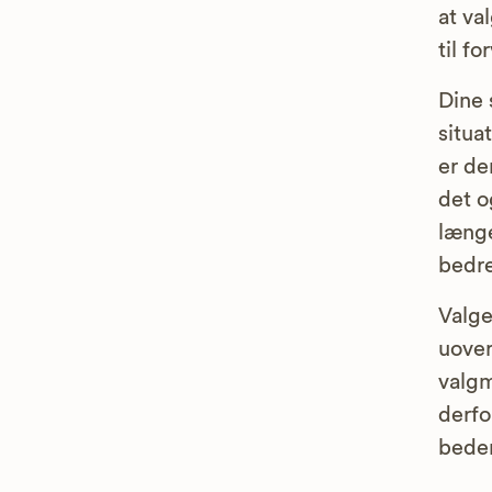
at va
til f
Dine 
situa
er de
det o
længe
bedre
Valge
uover
valgm
derfo
bede