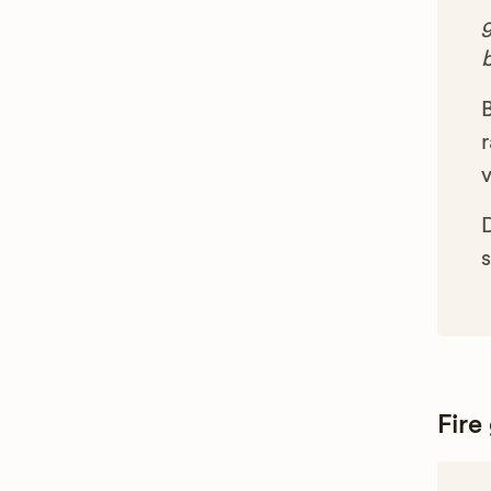
g
B
r
s
Fire