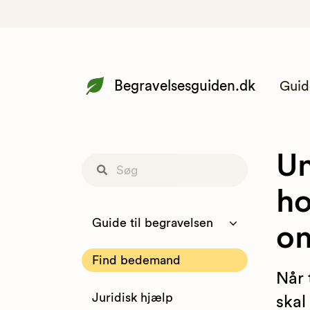
Begravelsesguiden.dk
Guid
Un
ho
Guide til begravelsen
o
Find bedemand
Når 
Juridisk hjælp
ska