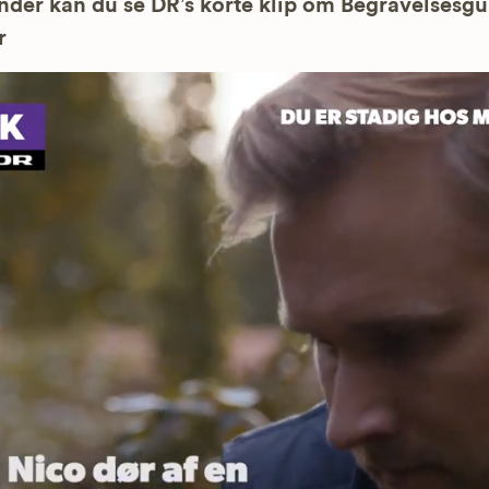
der kan du se DR’s korte klip om Begravelsesg
r