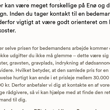
er kan være meget forskellige på Enø og 
n. Inden du tager kontakt til en bedema
derfor vigtigt at være godt orienteret om
koster.
r selve prisen for bedemandens arbejde kommer 
kke udgifter du ikke må glemme – dette være sig t
ter, gravsten, gravplads, indrykning af dødsanno
idere. Hvilket betyder, at den samlede pris for en
velse hurtigt kan ende i et prisleje mellem 30.000
0 kr. Derfor anbefaler vi dig at kontakte en af vore
ge rådgivere, så vi kan hjælpe med at finde den re
and til dig.