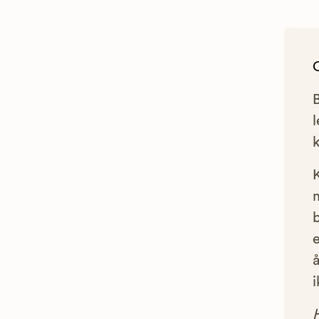
l
e
å
i