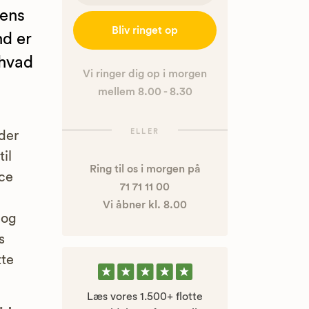
dens
Bliv ringet op
nd er
 hvad
Vi ringer dig op i morgen
mellem 8.00 - 8.30
ELLER
der
il
Ring til os i morgen på
nce
71 71 11 00
Vi åbner kl. 8.00
 og
s
tte
Læs vores 1.500+ flotte