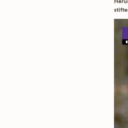
Herun
stifte