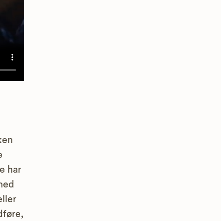
ken
e
e har
 med
ller
dføre,