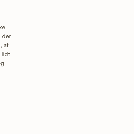
ke
, der
, at
lidt
og