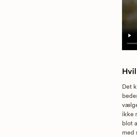
Hvi
Det k
bedem
vælg
ikke 
blot 
med s