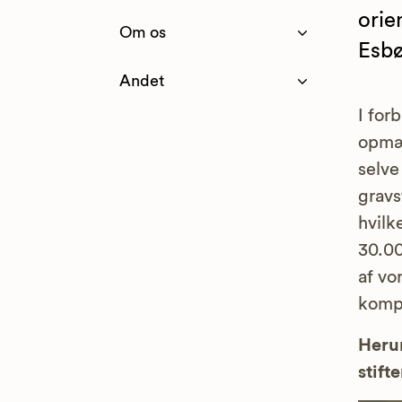
orie
Om os
Esb
Andet
I for
opmær
selve
gravs
hvilk
30.00
af vo
komp
Herun
stifte