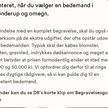
nteret, når du vælger en bedemand i
ønderup og omegn.
bindelse med en komplet begravelse, skal du også
ksom på de ekstra udgifter, der ofte opstår udov
 bedemanden. Typisk skal der købes blomster,
ten, gravsted, indrykkes dødsannonce og meget a
et betyder at prisen formodentlig ender et sted me
0 og 50.000 kr. Vi opfordrer dig derfor til at ringe t
res dygtige rådgivere, så vi kan guide dig til en
etent bedemand.
der kan du se DR’s korte klip om Begravelsesg
r