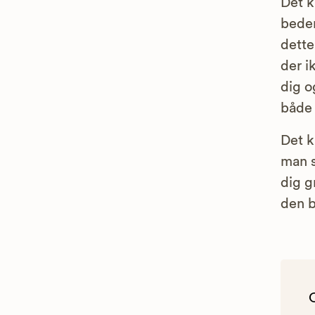
Det k
bede
dette
der i
dig 
både 
Det k
man s
dig g
den b