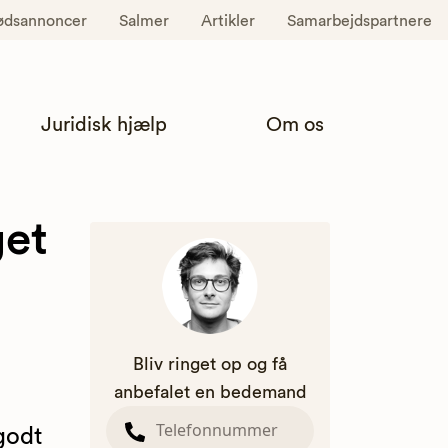
ødsannoncer
Salmer
Artikler
Samarbejdspartnere
Juridisk hjælp
Om os
get
Bliv ringet op og få
anbefalet en bedemand
godt