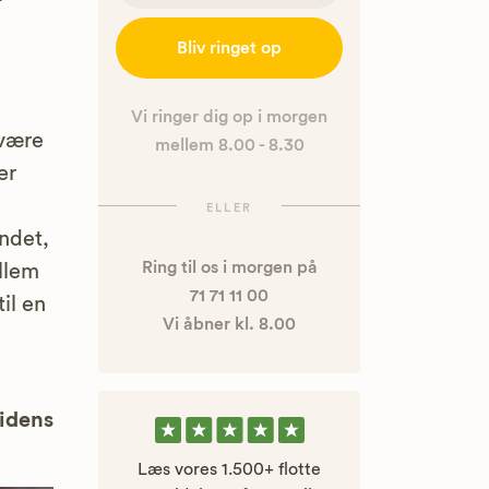
Bliv ringet op
Vi ringer dig op i morgen
 være
mellem 8.00 - 8.30
er
ELLER
ndet,
Ring til os i morgen på
llem
71 71 11 00
il en
Vi åbner kl. 8.00
uidens
Læs vores 1.500+ flotte