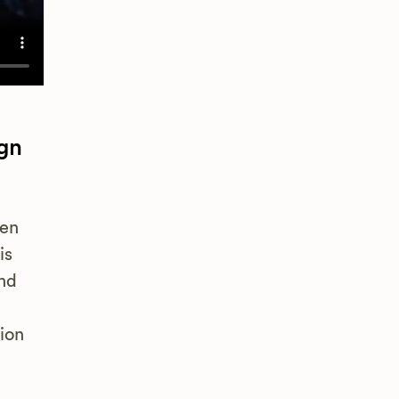
gn
 en
is
nd
ion