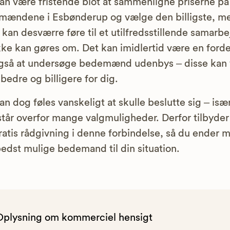
an være fristende blot at sammenligne priserne på
mændene i Esbønderup og vælge den billigste, m
 kan desværre føre til et utilfredsstillende samarbe
kke kan gøres om. Det kan imidlertid være en forde
også at undersøge bedemænd udenbys – disse kan
bedre og billigere for dig.
an dog føles vanskeligt at skulle beslutte sig – isæ
tår overfor mange valgmuligheder. Derfor tilbyder 
ratis rådgivning i denne forbindelse, så du ender 
edst mulige bedemand til din situation.
Oplysning om kommerciel hensigt