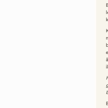
l
e
å
i
g
B