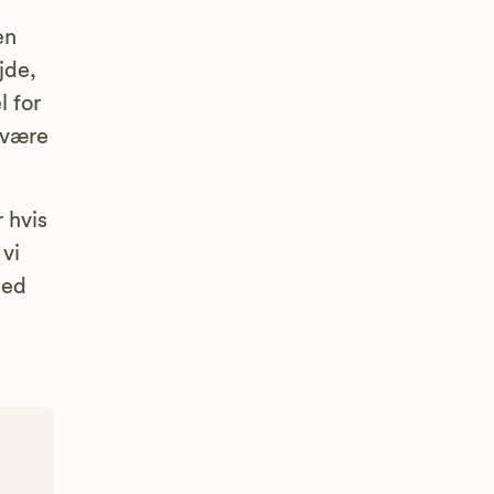
en
jde,
l for
 være
r hvis
vi
med