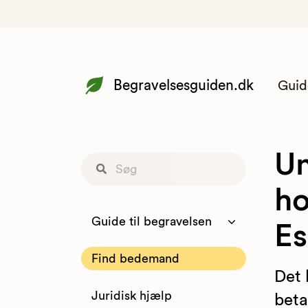
Begravelsesguiden.dk
Guid
Un
ho
Guide til begravelsen
E
Find bedemand
Det 
Juridisk hjælp
beta