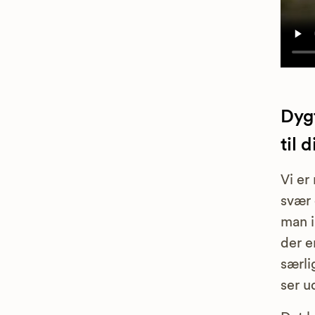
Dyg
til d
Vi er
svær 
man i
der e
særli
ser u