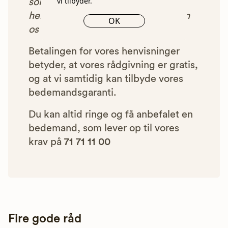
vi tilbyder.
som vi har godkendt, anbefalet og
henvist dig til, betaler bedemanden
OK
os et beløb for denne henvisning.
Betalingen for vores henvisninger
betyder, at vores rådgivning er gratis,
og at vi samtidig kan tilbyde vores
bedemandsgaranti.
Du kan altid ringe og få anbefalet en
bedemand, som lever op til vores
krav på
71 71 11 00
Fire gode råd