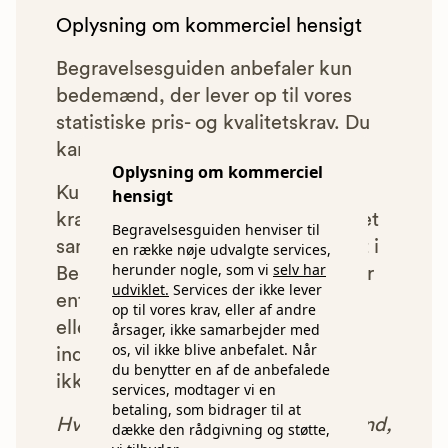
Oplysning om kommerciel hensigt
Begravelsesguiden anbefaler kun
bedemænd, der lever op til vores
statistiske pris- og kvalitetskrav. Du
kan læse mere om vores krav
her.
Oplysning om kommerciel
Kun bedemænd der lever op til
hensigt
kravene har mulighed for at indgå et
Begravelsesguiden henviser til
samarbejde med os om at blive vist i
en række nøje udvalgte services,
herunder nogle, som vi
selv har
Begravelsesguiden. Bedemænd der
udviklet.
Services der ikke lever
enten ikke lever op til vores krav,
op til vores krav, eller af andre
eller som af andre årsager ikke har
årsager, ikke samarbejder med
os, vil ikke blive anbefalet. Når
indgået et samarbejde med os, vil
du benytter en af de anbefalede
ikke blive vist i vores anbefalinger.
services, modtager vi en
betaling, som bidrager til at
Hver gang du benytter en bedemand,
dække den rådgivning og støtte,